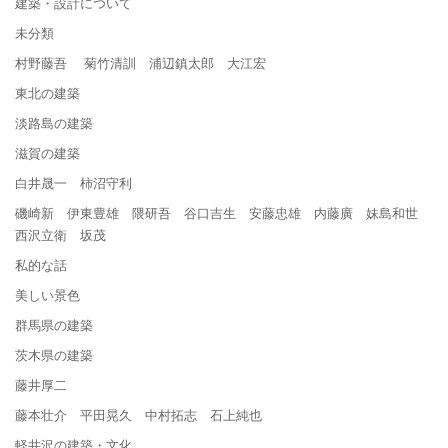
建築・設計について
未分類
村野藤吾 菊竹清訓 浦辺鎮太郎 大江宏
東北の建築
淡路島の建築
滋賀の建築
白井晟一 柿沼守利
磯崎新 伊東豊雄 隈研吾 谷口吉生 安藤忠雄 内藤廣 妹島和世
西沢立衛 坂茂
私的な話
美しい景色
群馬県の建築
茨木県の建築
藤井厚二
藤本壮介 平田晃久 中村拓志 石上純也
軽井沢の建築・文化