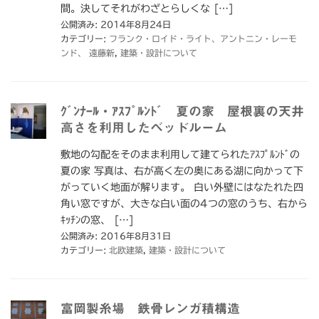
間。決してそれがわざとらしくな […]
公開済み: 2014年8月24日
カテゴリー:
フランク・ロイド・ライト、アントニン・レーモ
ンド、 遠藤新
,
建築・設計について
ｸﾞﾝﾅｰﾙ・ｱｽﾌﾟﾙﾝﾄﾞ 夏の家 屋根裏の天井
高さを利用したベッドルーム
敷地の勾配をそのまま利用して建てられたｱｽﾌﾟﾙﾝﾄﾞの
夏の家 写真は、右が高く左の奥にある湖に向かって下
がっていく地面が解ります。 白い外壁にはなたれた四
角い窓ですが、大きな白い面の4つの窓のうち、右から
ｷｯﾁﾝの窓、 […]
公開済み: 2016年8月31日
カテゴリー:
北欧建築
,
建築・設計について
富岡製糸場 鉄骨レンガ積構造