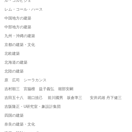
ル・コルビジェ
レム・コール・ハース
中国地方の建築
中部地方の建築
九州・沖縄の建築
京都の建築・文化
北欧建築
北海道の建築
北陸の建築
原 広司 シーラカンス
吉村順三 宮脇檀 益子義弘 堀部安嗣
吉田五十八 堀口捨己 前川國男 坂倉準三 安井武雄 丹下健三
吉阪隆正・U研究室・象設計集団
四国の建築
奈良の建築・文化