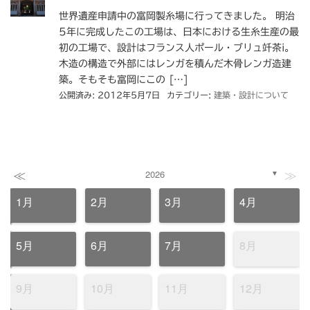
世界遺産申請中の富岡製糸場に行ってきました。 明治
5年に完成したこの工場は、日本における生糸生産の最
初の工場で、設計はフランス人ポール・ブリュ竏茶i。
木造の構造で外部にはレンガを積んだ木骨レンガ造建
築。そもそも富岡にこの […]
公開済み: 2012年5月7日
カテゴリー:
建築・設計について
≪
≫
2026
▼
1月
2月
3月
4月
5月
6月
7月
8月
9月
10月
11月
12月