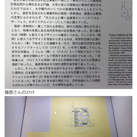
篠原さんのｽｹｯﾁ