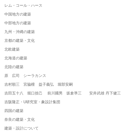
レム・コール・ハース
中国地方の建築
中部地方の建築
九州・沖縄の建築
京都の建築・文化
北欧建築
北海道の建築
北陸の建築
原 広司 シーラカンス
吉村順三 宮脇檀 益子義弘 堀部安嗣
吉田五十八 堀口捨己 前川國男 坂倉準三 安井武雄 丹下健三
吉阪隆正・U研究室・象設計集団
四国の建築
奈良の建築・文化
建築・設計について