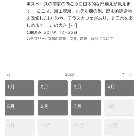
車スペースの前庭の向こうに日本的な門構えが見えま
す。 ここは、嵐山翠嵐。ホテル棟の他、歴史的建造物
を改修したﾚｽﾄﾗﾝや、テラスカフェがあり、非日常を楽
しめます。 この大き […]
公開済み: 2019年12月22日
カテゴリー:
京都の建築・文化
,
建築・設計について
≪
≫
2026
▼
1月
2月
3月
4月
5月
6月
7月
8月
9月
10月
11月
12月