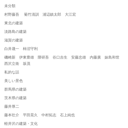
未分類
村野藤吾 菊竹清訓 浦辺鎮太郎 大江宏
東北の建築
淡路島の建築
滋賀の建築
白井晟一 柿沼守利
磯崎新 伊東豊雄 隈研吾 谷口吉生 安藤忠雄 内藤廣 妹島和世
西沢立衛 坂茂
私的な話
美しい景色
群馬県の建築
茨木県の建築
藤井厚二
藤本壮介 平田晃久 中村拓志 石上純也
軽井沢の建築・文化