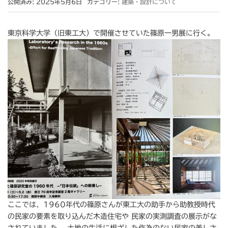
公開済み: 2025年5月6日
カテゴリー:
建築・設計について
東京科学大学（旧東工大）で開催させていた篠原一男展に行く。
ここでは、1960年代の篠原さんが東工大の助手から助教授時代
の民家の要素を取り込んだ木造住宅や 民家の実測調査の展示がな
されていました。 土地の生活に根ざした作為のない民家の美しさ