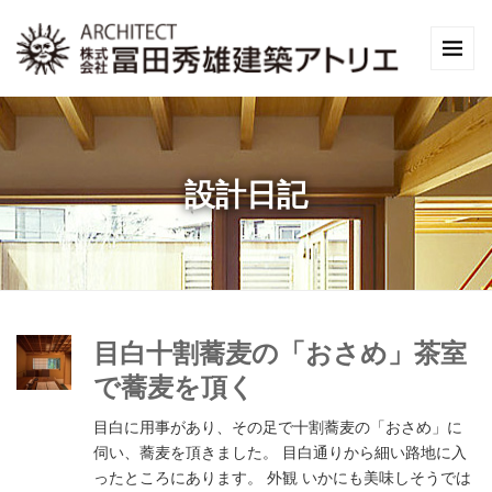
設計日記
目白十割蕎麦の「おさめ」茶室
で蕎麦を頂く
目白に用事があり、その足で十割蕎麦の「おさめ」に
伺い、蕎麦を頂きました。 目白通りから細い路地に入
ったところにあります。 外観 いかにも美味しそうでは