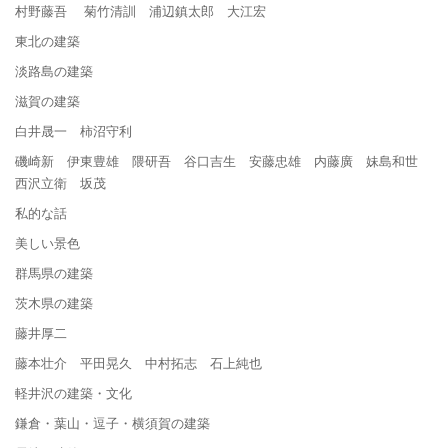
村野藤吾 菊竹清訓 浦辺鎮太郎 大江宏
東北の建築
淡路島の建築
滋賀の建築
白井晟一 柿沼守利
磯崎新 伊東豊雄 隈研吾 谷口吉生 安藤忠雄 内藤廣 妹島和世
西沢立衛 坂茂
私的な話
美しい景色
群馬県の建築
茨木県の建築
藤井厚二
藤本壮介 平田晃久 中村拓志 石上純也
軽井沢の建築・文化
鎌倉・葉山・逗子・横須賀の建築