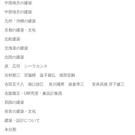
中国地方の建築
中部地方の建築
九州・沖縄の建築
京都の建築・文化
北欧建築
北海道の建築
北陸の建築
原 広司 シーラカンス
吉村順三 宮脇檀 益子義弘 堀部安嗣
吉田五十八 堀口捨己 前川國男 坂倉準三 安井武雄 丹下健三
吉阪隆正・U研究室・象設計集団
四国の建築
奈良の建築・文化
建築・設計について
未分類