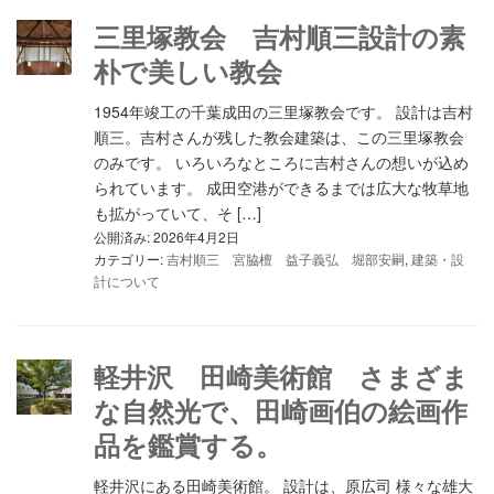
三里塚教会 吉村順三設計の素
朴で美しい教会
1954年竣工の千葉成田の三里塚教会です。 設計は吉村
順三。吉村さんが残した教会建築は、この三里塚教会
のみです。 いろいろなところに吉村さんの想いが込め
られています。 成田空港ができるまでは広大な牧草地
も拡がっていて、そ […]
公開済み: 2026年4月2日
カテゴリー:
吉村順三 宮脇檀 益子義弘 堀部安嗣
,
建築・設
計について
軽井沢 田崎美術館 さまざま
な自然光で、田崎画伯の絵画作
品を鑑賞する。
軽井沢にある田崎美術館。 設計は、原広司 様々な雄大