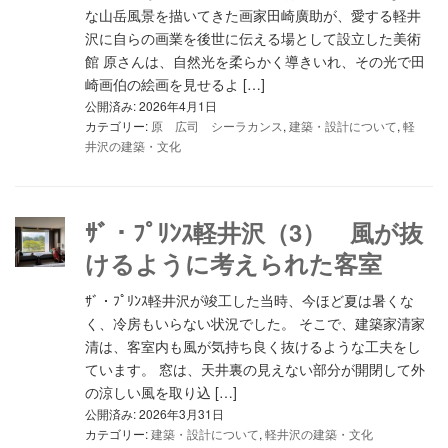
な山岳風景を描いてきた画家田崎廣助が、愛する軽井
沢に自らの画業を後世に伝える場として設立した美術
館 原さんは、自然光を柔らかく導きいれ、その光で田
崎画伯の絵画を見せるよ […]
公開済み: 2026年4月1日
カテゴリー:
原 広司 シーラカンス
,
建築・設計について
,
軽
井沢の建築・文化
ｻﾞ・ﾌﾟﾘﾝｽ軽井沢（3） 風が抜
けるように考えられた客室
ｻﾞ・ﾌﾟﾘﾝｽ軽井沢が竣工した当時、今ほど夏は暑くな
く、冷房もいらない状況でした。 そこで、建築家清家
清は、客室内も風が気持ち良く抜けるような工夫をし
ています。 窓は、天井裏の見えない部分が開閉して外
の涼しい風を取り込 […]
公開済み: 2026年3月31日
カテゴリー:
建築・設計について
,
軽井沢の建築・文化