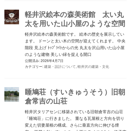
軽井沢絵本の森美術館 太い丸
太を用いた山小屋のような空間
軽井沢絵本の森美術館です。 絵本の歴史を展示してい
ます。 ドーンと太い木の空間が迎えてくれます。 中央
階段 見上げ ﾄｯﾌﾟﾗｲﾄからの光 丸太を沢山用いた山小屋
のような建物 美しい緑を捉える開口
公開済み: 2026年4月7日
カテゴリー:
建築・設計について
,
軽井沢の建築・文化
睡鳩荘（すいきゅうそう）旧朝
倉常吉の山荘
軽井沢タリアセンに移築されている旧朝倉常吉の山荘
「睡鳩荘」に行きました。 重なる瓦屋根と方向を切り
変えた切妻屋根の構成、さらに垂直方向に伸びる煙