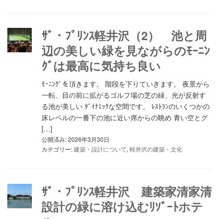
ｻﾞ・ﾌﾟﾘﾝｽ軽井沢（2） 池と周
辺の美しい緑を見ながらのﾓｰﾆﾝ
ｸﾞは最高に気持ち良い
ﾓｰﾆﾝｸﾞを頂きます。 階段を下りていきます。 夜景から
一転、目の前に拡がるゴルフ場の芝の緑、光が反射す
る池が美しい ﾀﾞｲﾅﾐｯｸな空間です。 ﾚｽﾄﾗﾝのいくつかの
床レベルの一番下の池に近い席からの眺め 青い空とグ
[…]
公開済み: 2026年3月30日
カテゴリー:
建築・設計について
,
軽井沢の建築・文化
ｻﾞ・ﾌﾟﾘﾝｽ軽井沢 建築家清家清
設計の緑に溶け込むﾘｿﾞｰﾄホテ