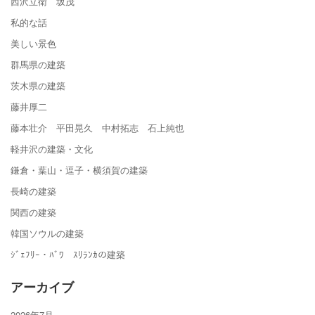
西沢立衛 坂茂
私的な話
美しい景色
群馬県の建築
茨木県の建築
藤井厚二
藤本壮介 平田晃久 中村拓志 石上純也
軽井沢の建築・文化
鎌倉・葉山・逗子・横須賀の建築
長崎の建築
関西の建築
韓国ソウルの建築
ｼﾞｪﾌﾘｰ・ﾊﾞﾜ ｽﾘﾗﾝｶの建築
アーカイブ
2026年7月