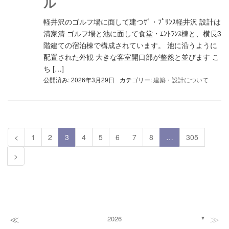
ル
軽井沢のゴルフ場に面して建つｻﾞ・ﾌﾟﾘﾝｽ軽井沢 設計は
清家清 ゴルフ場と池に面して食堂・ｴﾝﾄﾗﾝｽ棟と、横長3
階建ての宿泊棟で構成されています。 池に沿うように
配置された外観 大きな客室開口部が整然と並びます こ
ち […]
公開済み: 2026年3月29日
カテゴリー:
建築・設計について
<
1
2
3
4
5
6
7
8
…
305
>
≪
≫
2026
▼