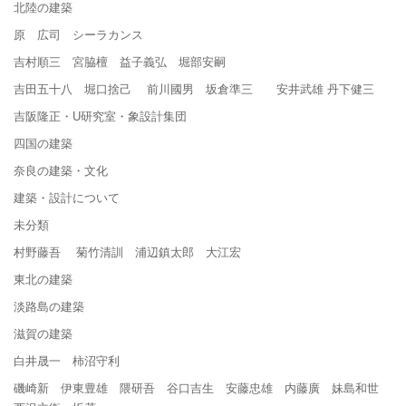
北陸の建築
原 広司 シーラカンス
吉村順三 宮脇檀 益子義弘 堀部安嗣
吉田五十八 堀口捨己 前川國男 坂倉準三 安井武雄 丹下健三
吉阪隆正・U研究室・象設計集団
四国の建築
奈良の建築・文化
建築・設計について
未分類
村野藤吾 菊竹清訓 浦辺鎮太郎 大江宏
東北の建築
淡路島の建築
滋賀の建築
白井晟一 柿沼守利
磯崎新 伊東豊雄 隈研吾 谷口吉生 安藤忠雄 内藤廣 妹島和世