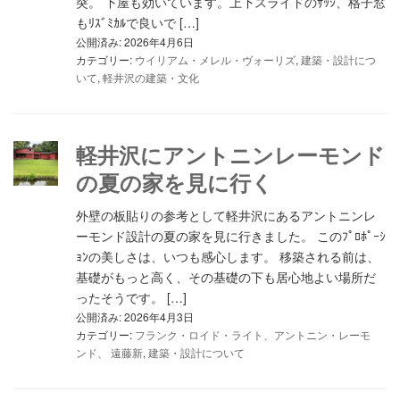
突。 下屋も効いています。上下スライドのｻｯｼ、格子窓
もﾘｽﾞﾐｶﾙで良いで […]
公開済み: 2026年4月6日
カテゴリー:
ウイリアム・メレル・ヴォーリズ
,
建築・設計につ
いて
,
軽井沢の建築・文化
軽井沢にアントニンレーモンド
の夏の家を見に行く
外壁の板貼りの参考として軽井沢にあるアントニンレ
ーモンド設計の夏の家を見に行きました。 このﾌﾟﾛﾎﾟｰｼ
ｮﾝの美しさは、いつも感心します。 移築される前は、
基礎がもっと高く、その基礎の下も居心地よい場所だ
ったそうです。 […]
公開済み: 2026年4月3日
カテゴリー:
フランク・ロイド・ライト、アントニン・レーモ
ンド、 遠藤新
,
建築・設計について