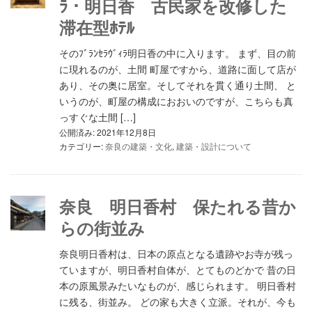
ﾗ・明日香 古民家を改修した
滞在型ﾎﾃﾙ
そのﾌﾞﾗﾝｾﾗｳﾞｨﾗ明日香の中に入ります。 まず、目の前
に現れるのが、土間 町屋ですから、道路に面して店が
あり、その奥に居室。そしてそれを貫く通り土間、 と
いうのが、町屋の構成におおいのですが、こちらも真
っすぐな土間 […]
公開済み: 2021年12月8日
カテゴリー:
奈良の建築・文化
,
建築・設計について
奈良 明日香村 保たれる昔か
らの街並み
奈良明日香村は、日本の原点となる遺跡やお寺が残っ
ていますが、明日香村自体が、とてものどかで 昔の日
本の原風景みたいなものが、感じられます。 明日香村
に残る、街並み。 どの家も大きく立派。それが、今も