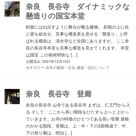
奈良 長谷寺 ダイナミックな
懸造りの国宝本堂
斜面にはね出すように舞台が載る建物。 斜面の上に柱
と梁を組合せ、見事な構造美を見せる「懸造り」と呼
ばれる構造は、清水寺など全国にありますが、 ここ奈
良の長谷寺本堂も見事な構造を見せてくれます。 本堂
は国宝 この単純明快な […]
公開済み: 2021年12月13日
カテゴリー:
奈良の建築・文化
,
建築・設計について
奈良 長谷寺 登廊
奈良の長谷寺 山寺である長谷寺 まずは、仁王門から入
る そして、ここから長い階段をひたすら上へと上がっ
ていきます。お寺の特徴のひとつである長い登廊 屋根
のかかる階段。登廊は、上・中・下の3部構成で、中、
下の登り廊は、明治 […]