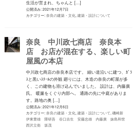
生活が営まれ、ちゃんと […]
公開済み: 2021年12月7日
カテゴリー:
奈良の建築・文化
,
建築・設計について
奈良 中川政七商店 奈良本
店 お店が混在する、楽しい町
屋風の本店
中川政七商店の奈良本店です。 細い道沿いに建つ、ｶﾞﾗ
ｽと黒いｽﾁｰﾙの外観 廻りには、木造の奈良の町屋が多
く、この建物も溶け込んでいました。 設計は、内藤廣
氏。 暖簾をくぐり内部へ。 通路の先に中庭がありま
す。路地の奥 […]
公開済み: 2021年12月6日
カテゴリー:
奈良の建築・文化
,
建築・設計について
,
磯崎新
伊東豊雄 隈研吾 谷口吉生 安藤忠雄 内藤廣 妹島和世
西沢立衛 坂茂