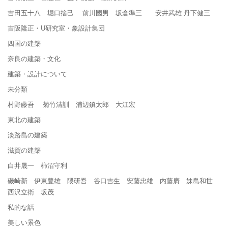
吉田五十八 堀口捨己 前川國男 坂倉準三 安井武雄 丹下健三
吉阪隆正・U研究室・象設計集団
四国の建築
奈良の建築・文化
建築・設計について
未分類
村野藤吾 菊竹清訓 浦辺鎮太郎 大江宏
東北の建築
淡路島の建築
滋賀の建築
白井晟一 柿沼守利
磯崎新 伊東豊雄 隈研吾 谷口吉生 安藤忠雄 内藤廣 妹島和世
西沢立衛 坂茂
私的な話
美しい景色