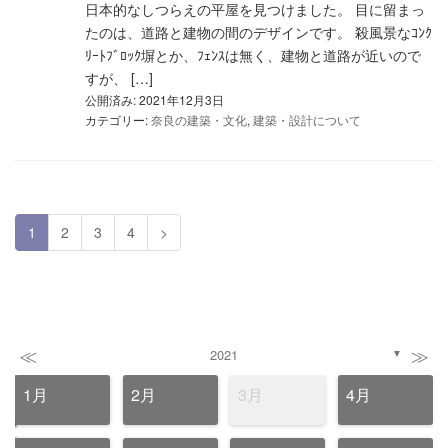
日本的なしつらえの平屋を見つけました。 目に留まっ
たのは、道路と建物の間のデザインです。 殺風景なｺﾝｸ
ﾘｰﾄﾌﾞﾛｯｸ塀とか、ﾌｪﾝｽは無く、建物と道路が近いので
すが、 […]
公開済み: 2021年12月3日
カテゴリー:
奈良の建築・文化
,
建築・設計について
1
2
3
4
>
≪
≫
2021
▼
1月
2月
3月
4月