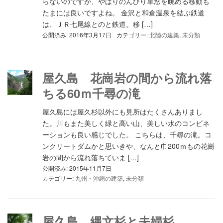
らないのですが、やはりのんびり車窓を眺める移動も
たまには良いですよね。 金沢と和倉温泉を結ぶ鉄道
は、ＪＲ七尾線とのと鉄道。移 […]
公開済み: 2016年3月17日
カテゴリー:
北陸の建築
,
未分類
屋久島 花崗岩の間から流れ落
ちる60ｍ千尋の滝
屋久島には屋久杉以外にも見所はたくさんありまし
た。川もまた美しく緑と高い山、美しい水のコンビネ
ーションも良い感じでした。 こちらは、千尋の滝。コ
ンクリートダムかと思いきや、なんと巾200ｍもの花崗
岩の間から流れ落ちていま […]
公開済み: 2015年11月7日
カテゴリー:
九州・沖縄の建築
,
未分類
屋久島 縄文杉と夫婦杉