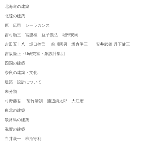
北海道の建築
北陸の建築
原 広司 シーラカンス
吉村順三 宮脇檀 益子義弘 堀部安嗣
吉田五十八 堀口捨己 前川國男 坂倉準三 安井武雄 丹下健三
吉阪隆正・U研究室・象設計集団
四国の建築
奈良の建築・文化
建築・設計について
未分類
村野藤吾 菊竹清訓 浦辺鎮太郎 大江宏
東北の建築
淡路島の建築
滋賀の建築
白井晟一 柿沼守利