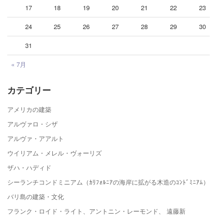
17
18
19
20
21
22
23
24
25
26
27
28
29
30
31
« 7月
カテゴリー
アメリカの建築
アルヴァロ・シザ
アルヴァ・アアルト
ウイリアム・メレル・ヴォーリズ
ザハ・ハディド
シーランチコンドミニアム（ｶﾘﾌｫﾙﾆｱの海岸に拡がる木造のｺﾝﾄﾞﾐﾆｱﾑ）
バリ島の建築・文化
フランク・ロイド・ライト、アントニン・レーモンド、 遠藤新