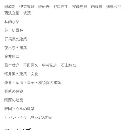
磯崎新 伊東豊雄 隈研吾 谷口吉生 安藤忠雄 内藤廣 妹島和世
西沢立衛 坂茂
私的な話
美しい景色
群馬県の建築
茨木県の建築
藤井厚二
藤本壮介 平田晃久 中村拓志 石上純也
軽井沢の建築・文化
鎌倉・葉山・逗子・横須賀の建築
長崎の建築
関西の建築
韓国ソウルの建築
ｼﾞｪﾌﾘｰ・ﾊﾞﾜ ｽﾘﾗﾝｶの建築