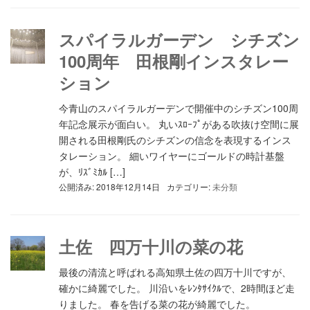
スパイラルガーデン シチズン
100周年 田根剛インスタレー
ション
今青山のスパイラルガーデンで開催中のシチズン100周
年記念展示が面白い。 丸いｽﾛｰﾌﾟがある吹抜け空間に展
開される田根剛氏のシチズンの信念を表現するインス
タレーション。 細いワイヤーにゴールドの時計基盤
が、ﾘｽﾞﾐｶﾙ […]
公開済み: 2018年12月14日
カテゴリー:
未分類
土佐 四万十川の菜の花
最後の清流と呼ばれる高知県土佐の四万十川ですが、
確かに綺麗でした。 川沿いをﾚﾝﾀｻｲｸﾙで、2時間ほど走
りました。 春を告げる菜の花が綺麗でした。