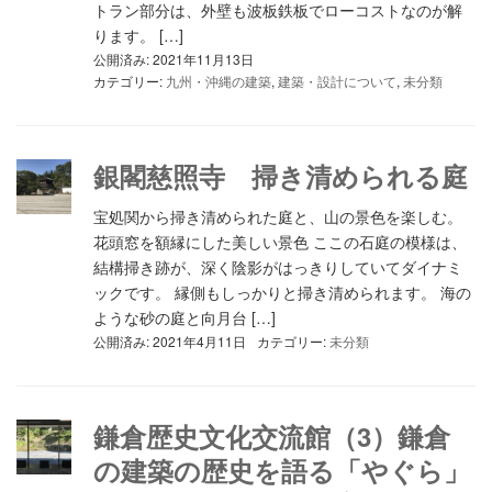
トラン部分は、外壁も波板鉄板でローコストなのが解
ります。 […]
公開済み: 2021年11月13日
カテゴリー:
九州・沖縄の建築
,
建築・設計について
,
未分類
銀閣慈照寺 掃き清められる庭
宝処関から掃き清められた庭と、山の景色を楽しむ。
花頭窓を額縁にした美しい景色 ここの石庭の模様は、
結構掃き跡が、深く陰影がはっきりしていてダイナミ
ックです。 縁側もしっかりと掃き清められます。 海の
ような砂の庭と向月台 […]
公開済み: 2021年4月11日
カテゴリー:
未分類
鎌倉歴史文化交流館（3）鎌倉
の建築の歴史を語る「やぐら」