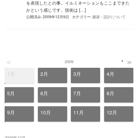
を表現したとの事。イルミネーションもここまできた
かという感じです。技術は […]
公開済み: 2009年12月9日
カテゴリー:
建築・設計について
≪
≫
2009
▼
1月
2月
3月
4月
5月
6月
7月
8月
9月
10月
11月
12月
2009年12月