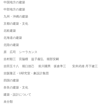
中国地方の建築
中部地方の建築
九州・沖縄の建築
京都の建築・文化
北欧建築
北海道の建築
北陸の建築
原 広司 シーラカンス
吉村順三 宮脇檀 益子義弘 堀部安嗣
吉田五十八 堀口捨己 前川國男 坂倉準三 安井武雄 丹下健三
吉阪隆正・U研究室・象設計集団
四国の建築
奈良の建築・文化
建築・設計について
未分類