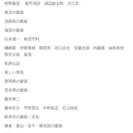
村野藤吾 菊竹清訓 浦辺鎮太郎 大江宏
東北の建築
淡路島の建築
滋賀の建築
白井晟一 柿沼守利
磯崎新 伊東豊雄 隈研吾 谷口吉生 安藤忠雄 内藤廣 妹島和世
西沢立衛 坂茂
私的な話
美しい景色
群馬県の建築
茨木県の建築
藤井厚二
藤本壮介 平田晃久 中村拓志 石上純也
軽井沢の建築・文化
鎌倉・葉山・逗子・横須賀の建築