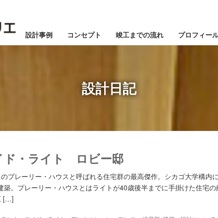
設計事例
コンセプト
竣工までの流れ
プロフィー
設計日記
イド・ライト ロビー邸
1月
1月
1月
1月
1月
1月
1月
1月
1月
1月
1月
1月
1月
1月
1月
1月
1月
2月
2月
2月
2月
2月
2月
2月
2月
2月
2月
2月
2月
2月
2月
2月
2月
2月
3月
3月
3月
3月
3月
3月
3月
3月
3月
3月
3月
3月
3月
3月
3月
3月
3月
トのプレーリー・ハウスと呼ばれる住宅群の最高傑作。シカゴ大学構内
時の建築。プレーリー・ハウスとはライトが40歳後半までに手掛けた住宅の
5月
5月
5月
5月
5月
5月
5月
5月
5月
5月
5月
5月
5月
5月
5月
5月
5月
6月
6月
6月
6月
6月
6月
6月
6月
6月
6月
6月
6月
6月
6月
6月
6月
6月
7月
7月
7月
7月
7月
7月
7月
7月
7月
7月
7月
7月
7月
7月
7月
7月
7月
[…]