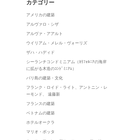
カテゴリー
アメリカの建築
アルヴァロ・シザ
アルヴァ・アアルト
ウイリアム・メレル・ヴォーリズ
ザハ・ハディド
シーランチコンドミニアム（ｶﾘﾌｫﾙﾆｱの海岸
に拡がる木造のｺﾝﾄﾞﾐﾆｱﾑ）
バリ島の建築・文化
フランク・ロイド・ライト、アントニン・レ
ーモンド、 遠藤新
フランスの建築
ベトナムの建築
ホテルオークラ
マリオ・ボッタ