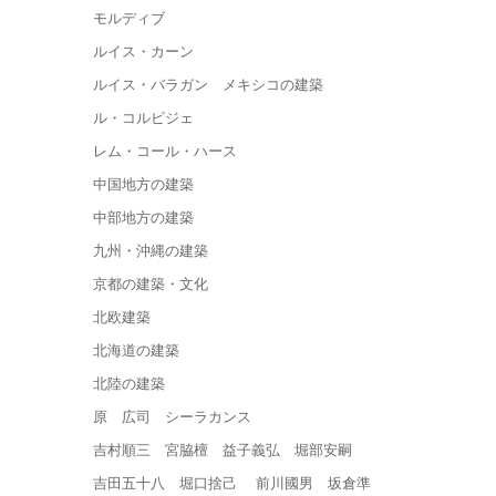
モルディブ
ルイス・カーン
ルイス・バラガン メキシコの建築
ル・コルビジェ
レム・コール・ハース
中国地方の建築
中部地方の建築
九州・沖縄の建築
京都の建築・文化
北欧建築
北海道の建築
北陸の建築
原 広司 シーラカンス
吉村順三 宮脇檀 益子義弘 堀部安嗣
吉田五十八 堀口捨己 前川國男 坂倉準