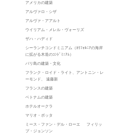
アメリカの建築
アルヴァロ・シザ
アルヴァ・アアルト
ウイリアム・メレル・ヴォーリズ
ザハ・ハディド
シーランチコンドミニアム（ｶﾘﾌｫﾙﾆｱの海岸
に拡がる木造のｺﾝﾄﾞﾐﾆｱﾑ）
バリ島の建築・文化
フランク・ロイド・ライト、アントニン・レ
ーモンド、 遠藤新
フランスの建築
ベトナムの建築
ホテルオークラ
マリオ・ボッタ
ミース・ファン・デル・ローエ フィリッ
プ・ジョンソン