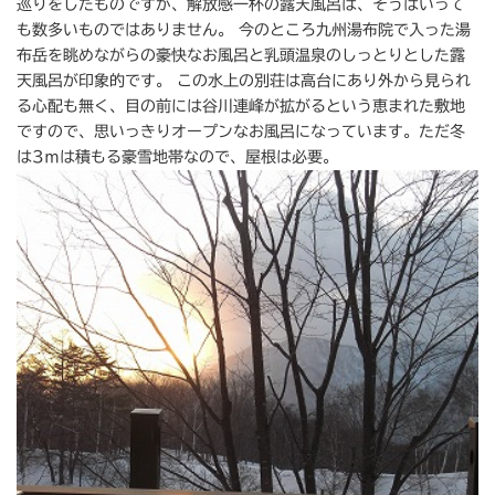
巡りをしたものですが、解放感一杯の露天風呂は、そうはいって
も数多いものではありません。 今のところ九州湯布院で入った湯
布岳を眺めながらの豪快なお風呂と乳頭温泉のしっとりとした露
天風呂が印象的です。 この水上の別荘は高台にあり外から見られ
る心配も無く、目の前には谷川連峰が拡がるという恵まれた敷地
ですので、思いっきりオープンなお風呂になっています。ただ冬
は3ｍは積もる豪雪地帯なので、屋根は必要。