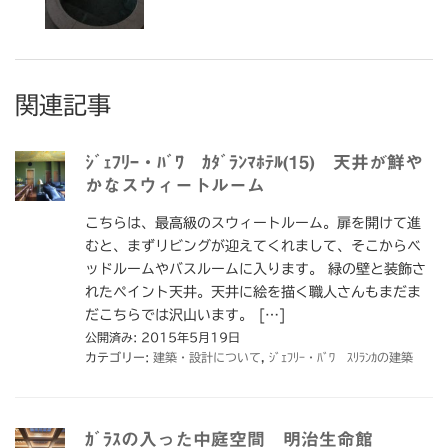
関連記事
ｼﾞｪﾌﾘｰ・ﾊﾞﾜ ｶﾀﾞﾗﾝﾏﾎﾃﾙ(15) 天井が鮮や
かなスウィートルーム
こちらは、最高級のスウィートルーム。扉を開けて進
むと、まずリビングが迎えてくれまして、そこからベ
ッドルームやバスルームに入ります。 緑の壁と装飾さ
れたペイント天井。天井に絵を描く職人さんもまだま
だこちらでは沢山います。 […]
公開済み: 2015年5月19日
カテゴリー:
建築・設計について
,
ｼﾞｪﾌﾘｰ・ﾊﾞﾜ ｽﾘﾗﾝｶの建築
ｶﾞﾗｽの入った中庭空間 明治生命館