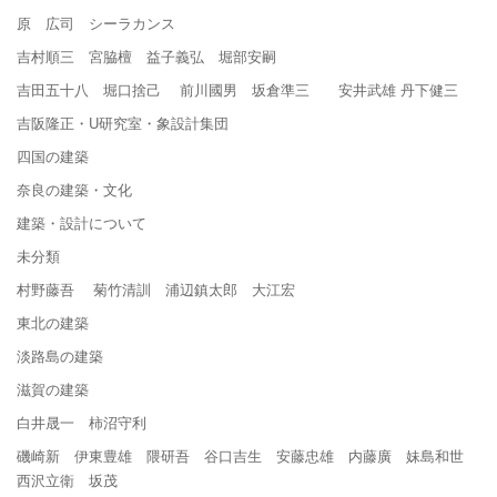
原 広司 シーラカンス
吉村順三 宮脇檀 益子義弘 堀部安嗣
吉田五十八 堀口捨己 前川國男 坂倉準三 安井武雄 丹下健三
吉阪隆正・U研究室・象設計集団
四国の建築
奈良の建築・文化
建築・設計について
未分類
村野藤吾 菊竹清訓 浦辺鎮太郎 大江宏
東北の建築
淡路島の建築
滋賀の建築
白井晟一 柿沼守利
磯崎新 伊東豊雄 隈研吾 谷口吉生 安藤忠雄 内藤廣 妹島和世
西沢立衛 坂茂