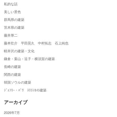
私的な話
美しい景色
群馬県の建築
茨木県の建築
藤井厚二
藤本壮介 平田晃久 中村拓志 石上純也
軽井沢の建築・文化
鎌倉・葉山・逗子・横須賀の建築
長崎の建築
関西の建築
韓国ソウルの建築
ｼﾞｪﾌﾘｰ・ﾊﾞﾜ ｽﾘﾗﾝｶの建築
アーカイブ
2026年7月