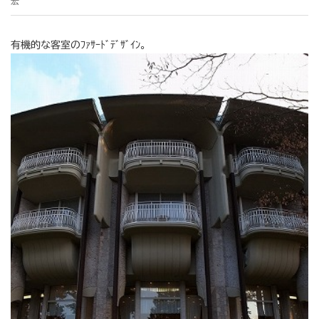
宏
有機的な客室のﾌｧｻｰﾄﾞﾃﾞｻﾞｲﾝ。