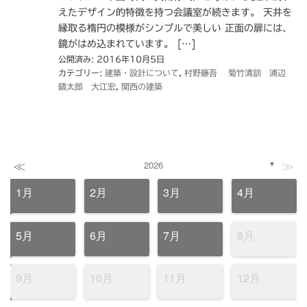
えたデザイン的特徴を持つ会議室が続きます。 天井を
縁取る楕円の模様がシンプルで美しい 正面の扉には、
鏡がはめ込まれています。 […]
公開済み: 2016年10月5日
カテゴリー:
建築・設計について
,
村野藤吾 菊竹清訓 浦辺
鎮太郎 大江宏
,
関西の建築
≪
≫
2026
▼
1月
2月
3月
4月
5月
6月
7月
8月
9月
10月
11月
12月