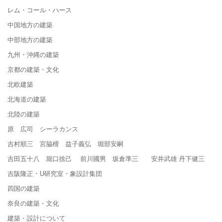
レム・コール・ハース
中国地方の建築
中部地方の建築
九州・沖縄の建築
京都の建築・文化
北欧建築
北海道の建築
北陸の建築
原 広司 シーラカンス
吉村順三 宮脇檀 益子義弘 堀部安嗣
吉田五十八 堀口捨己 前川國男 坂倉準三 安井武雄 丹下健三
吉阪隆正・U研究室・象設計集団
四国の建築
奈良の建築・文化
建築・設計について