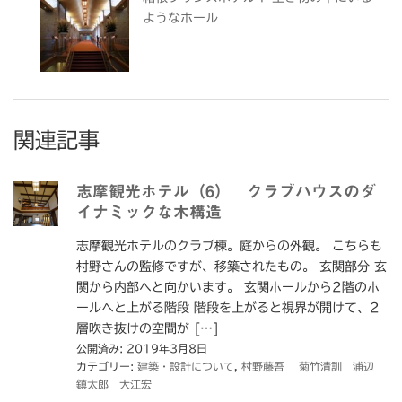
ようなホール
関連記事
志摩観光ホテル（6） クラブハウスのダ
イナミックな木構造
志摩観光ホテルのクラブ棟。庭からの外観。 こちらも
村野さんの監修ですが、移築されたもの。 玄関部分 玄
関から内部へと向かいます。 玄関ホールから2階のホ
ールへと上がる階段 階段を上がると視界が開けて、2
層吹き抜けの空間が […]
公開済み: 2019年3月8日
カテゴリー:
建築・設計について
,
村野藤吾 菊竹清訓 浦辺
鎮太郎 大江宏