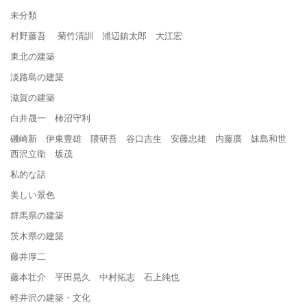
未分類
村野藤吾 菊竹清訓 浦辺鎮太郎 大江宏
東北の建築
淡路島の建築
滋賀の建築
白井晟一 柿沼守利
磯崎新 伊東豊雄 隈研吾 谷口吉生 安藤忠雄 内藤廣 妹島和世
西沢立衛 坂茂
私的な話
美しい景色
群馬県の建築
茨木県の建築
藤井厚二
藤本壮介 平田晃久 中村拓志 石上純也
軽井沢の建築・文化