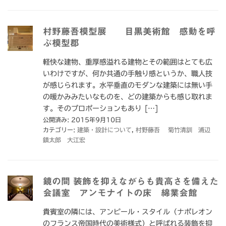
村野藤吾模型展 目黒美術館 感動を呼
ぶ模型郡
軽快な建物、重厚感溢れる建物とその範囲はとても広
いわけですが、何か共通の手触り感というか、職人技
が感じられます。水平垂直のモダンな建築には無い手
の暖かみみたいなものを、どの建築からも感じ取れま
す。そのプロポーションもあり […]
公開済み: 2015年9月10日
カテゴリー:
建築・設計について
,
村野藤吾 菊竹清訓 浦辺
鎮太郎 大江宏
鏡の間 装飾を抑えながらも貴高さを備えた
会議室 アンモナイトの床 綿業会館
貴賓室の隣には、アンピール・スタイル（ナポレオン
のフランス帝国時代の美術様式）と呼ばれる装飾を抑