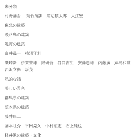
未分類
村野藤吾 菊竹清訓 浦辺鎮太郎 大江宏
東北の建築
淡路島の建築
滋賀の建築
白井晟一 柿沼守利
磯崎新 伊東豊雄 隈研吾 谷口吉生 安藤忠雄 内藤廣 妹島和世
西沢立衛 坂茂
私的な話
美しい景色
群馬県の建築
茨木県の建築
藤井厚二
藤本壮介 平田晃久 中村拓志 石上純也
軽井沢の建築・文化