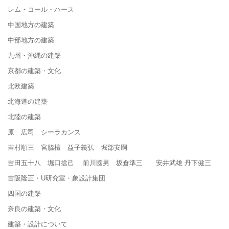
レム・コール・ハース
中国地方の建築
中部地方の建築
九州・沖縄の建築
京都の建築・文化
北欧建築
北海道の建築
北陸の建築
原 広司 シーラカンス
吉村順三 宮脇檀 益子義弘 堀部安嗣
吉田五十八 堀口捨己 前川國男 坂倉準三 安井武雄 丹下健三
吉阪隆正・U研究室・象設計集団
四国の建築
奈良の建築・文化
建築・設計について