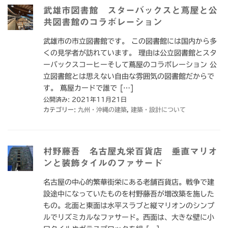
武雄市図書館 スターバックスと蔦屋と公
共図書館のコラボレーション
武雄市の市立図書館です。 この図書館には国内から多
くの見学者が訪れています。 理由は公立図書館とスタ
ーバックスコーヒーそして蔦屋のコラボレーション 公
立図書館とは思えない自由な雰囲気の図書館だからで
す。 蔦屋カードで誰で […]
公開済み: 2021年11月21日
カテゴリー:
九州・沖縄の建築
,
建築・設計について
村野藤吾 名古屋丸栄百貨店 垂直マリオ
ンと装飾タイルのファサード
名古屋の中心的繁華街栄にある老舗百貨店。戦争で建
設途中になっていたものを村野藤吾が増改築を施した
もの。北面と東面は水平スラブと縦マリオンのシンプ
ルでリズミカルなファサード。西面は、大きな壁に小