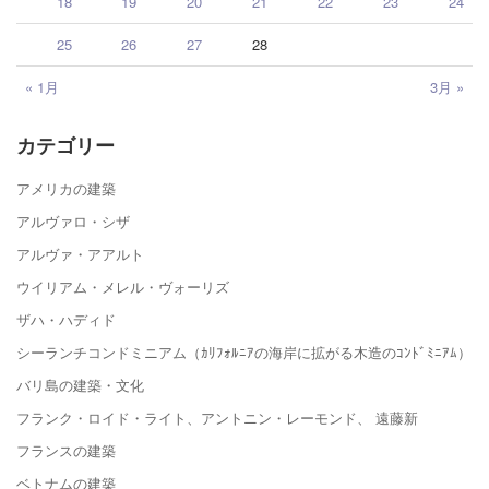
18
19
20
21
22
23
24
25
26
27
28
« 1月
3月 »
カテゴリー
アメリカの建築
アルヴァロ・シザ
アルヴァ・アアルト
ウイリアム・メレル・ヴォーリズ
ザハ・ハディド
シーランチコンドミニアム（ｶﾘﾌｫﾙﾆｱの海岸に拡がる木造のｺﾝﾄﾞﾐﾆｱﾑ）
バリ島の建築・文化
フランク・ロイド・ライト、アントニン・レーモンド、 遠藤新
フランスの建築
ベトナムの建築