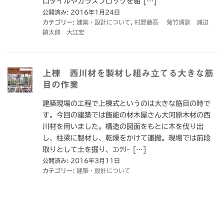
口タイルやガラスブロックを組 […]
公開済み: 2016年1月24日
カテゴリー:
建築・設計について
,
村野藤吾 菊竹清訓 浦辺
鎮太郎 大江宏
上棟 西川材を製材し組み立てる大きな筋
目の作業
建築現場の工程で上棟式というのは大きな筋目の時で
す。今回の建築では飯能の材木屋さん大河原木材の西
川材を用いました。構造の図面をもとに木を伐り出
し、柱梁に製材し、乾燥をかけて運搬。現場では前段
取りとして土を掘り、ｺﾝｸﾘｰ […]
公開済み: 2016年3月11日
カテゴリー:
建築・設計について