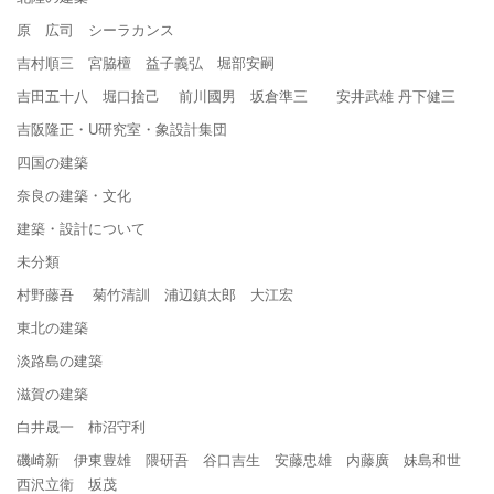
原 広司 シーラカンス
吉村順三 宮脇檀 益子義弘 堀部安嗣
吉田五十八 堀口捨己 前川國男 坂倉準三 安井武雄 丹下健三
吉阪隆正・U研究室・象設計集団
四国の建築
奈良の建築・文化
建築・設計について
未分類
村野藤吾 菊竹清訓 浦辺鎮太郎 大江宏
東北の建築
淡路島の建築
滋賀の建築
白井晟一 柿沼守利
磯崎新 伊東豊雄 隈研吾 谷口吉生 安藤忠雄 内藤廣 妹島和世
西沢立衛 坂茂