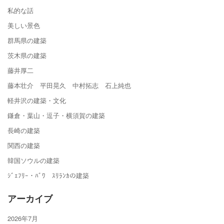
私的な話
美しい景色
群馬県の建築
茨木県の建築
藤井厚二
藤本壮介 平田晃久 中村拓志 石上純也
軽井沢の建築・文化
鎌倉・葉山・逗子・横須賀の建築
長崎の建築
関西の建築
韓国ソウルの建築
ｼﾞｪﾌﾘｰ・ﾊﾞﾜ ｽﾘﾗﾝｶの建築
アーカイブ
2026年7月