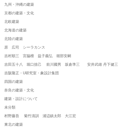
九州・沖縄の建築
京都の建築・文化
北欧建築
北海道の建築
北陸の建築
原 広司 シーラカンス
吉村順三 宮脇檀 益子義弘 堀部安嗣
吉田五十八 堀口捨己 前川國男 坂倉準三 安井武雄 丹下健三
吉阪隆正・U研究室・象設計集団
四国の建築
奈良の建築・文化
建築・設計について
未分類
村野藤吾 菊竹清訓 浦辺鎮太郎 大江宏
東北の建築