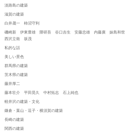
淡路島の建築
滋賀の建築
白井晟一 柿沼守利
磯崎新 伊東豊雄 隈研吾 谷口吉生 安藤忠雄 内藤廣 妹島和世
西沢立衛 坂茂
私的な話
美しい景色
群馬県の建築
茨木県の建築
藤井厚二
藤本壮介 平田晃久 中村拓志 石上純也
軽井沢の建築・文化
鎌倉・葉山・逗子・横須賀の建築
長崎の建築
関西の建築