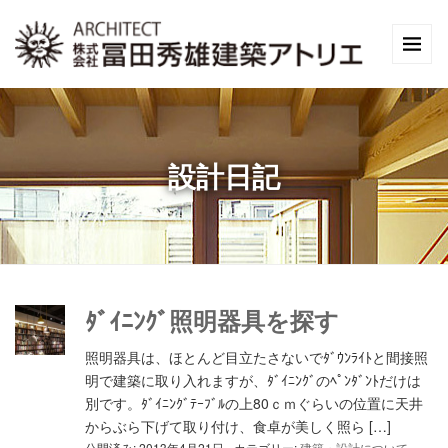
設計日記
ﾀﾞｲﾆﾝｸﾞ照明器具を探す
照明器具は、ほとんど目立たさないでﾀﾞｳﾝﾗｲﾄと間接照
明で建築に取り入れますが、ﾀﾞｲﾆﾝｸﾞのﾍﾟﾝﾀﾞﾝﾄだけは
別です。ﾀﾞｲﾆﾝｸﾞﾃｰﾌﾞﾙの上80ｃｍぐらいの位置に天井
からぶら下げて取り付け、食卓が美しく照ら […]
公開済み: 2013年4月21日
カテゴリー:
建築・設計について