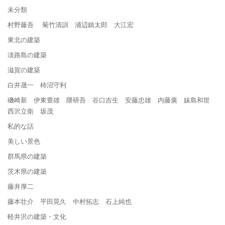
未分類
村野藤吾 菊竹清訓 浦辺鎮太郎 大江宏
東北の建築
淡路島の建築
滋賀の建築
白井晟一 柿沼守利
磯崎新 伊東豊雄 隈研吾 谷口吉生 安藤忠雄 内藤廣 妹島和世
西沢立衛 坂茂
私的な話
美しい景色
群馬県の建築
茨木県の建築
藤井厚二
藤本壮介 平田晃久 中村拓志 石上純也
軽井沢の建築・文化