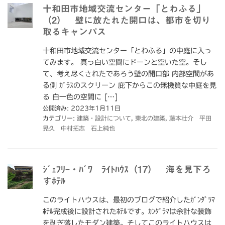
十和田市地域交流センター「とわふる」
（2） 壁に放たれた開口は、都市を切り
取るキャンパス
十和田市地域交流センター「とわふる」の中庭に入っ
てみます。 真っ白い空間にドーンと空いた空。そし
て、考え尽くされたであろう壁の開口部 内部空間があ
る側 ｶﾞﾗｽのスクリーン 庇下からこの無機質な中庭を見
る 白一色の空間に […]
公開済み: 2023年1月11日
カテゴリー:
建築・設計について
,
東北の建築
,
藤本壮介 平田
晃久 中村拓志 石上純也
ｼﾞｪﾌﾘｰ・ﾊﾞﾜ ﾗｲﾄﾊｳｽ（17） 海を見下ろ
すﾎﾃﾙ
このライトハウスは、最初のブログで紹介したｶﾞﾝﾀﾞﾗﾏ
ﾎﾃﾙ完成後に設計されたﾎﾃﾙです。ｶﾝﾀﾞﾗﾏは余計な装飾
を剥ぎ落したモダン建築。そしてこのライトハウスは