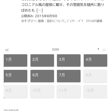
コロニアル風の屋根に載せ、その雰囲気を随所に散り
ばめたも […]
公開済み: 2015年8月9日
カテゴリー:
建築・設計について
,
ｼﾞｪﾌﾘｰ・ﾊﾞﾜ ｽﾘﾗﾝｶの建築
≪
≫
2026
▼
1月
2月
3月
4月
5月
6月
7月
8月
9月
10月
11月
12月
2013年9月