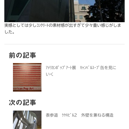
実感としては少しｺﾝｸﾘｰﾄの素材感が出すぎて少々重い感じがしま
した。
前の記事
ｱﾒﾘｶﾝﾎﾟｯﾌﾟｱｰﾄ展 ｷｬﾝﾍﾞﾙｽｰﾌﾟ缶を見に
いく
次の記事
表参道 ｹﾔｷﾋﾞﾙ2 外壁を兼ねる構造