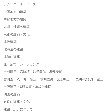
レム・コール・ハース
中国地方の建築
中部地方の建築
九州・沖縄の建築
京都の建築・文化
北欧建築
北海道の建築
北陸の建築
原 広司 シーラカンス
吉村順三 宮脇檀 益子義弘 堀部安嗣
吉田五十八 堀口捨己 前川國男 坂倉準三 安井武雄 丹下健三
吉阪隆正・U研究室・象設計集団
四国の建築
奈良の建築・文化
建築・設計について