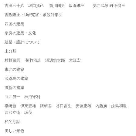
吉田五十八 堀口捨己 前川國男 坂倉準三 安井武雄 丹下健三
吉阪隆正・U研究室・象設計集団
四国の建築
奈良の建築・文化
建築・設計について
未分類
村野藤吾 菊竹清訓 浦辺鎮太郎 大江宏
東北の建築
淡路島の建築
滋賀の建築
白井晟一 柿沼守利
磯崎新 伊東豊雄 隈研吾 谷口吉生 安藤忠雄 内藤廣 妹島和世
西沢立衛 坂茂
私的な話
美しい景色