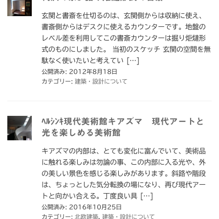
玄関と書斎を仕切るのは、玄関側からは収納に使え、
書斎側からはデスクに使えるカウンターです。地盤の
レベル差を利用してこの書斎カウンターは掘り炬燵形
式のものにしました。 当初のスケッチ 玄関の空間を無
駄なく使いたいと考えてい […]
公開済み: 2012年8月18日
カテゴリー:
建築・設計について
ﾍﾙｼﾝｷ現代美術館キアズマ 現代アートと
光を楽しめる美術館
キアズマの内部は、とても変化に富んでいて、美術品
に触れる楽しみは勿論の事、この内部に入る光や、外
の美しい景色を感じる楽しみがあります。斜路や階段
は、ちょっとした気分転換の場になり、再び現代アー
トと向かい合える。丁度良い具 […]
公開済み: 2016年10月25日
カテゴリー:
北欧建築
,
建築・設計について