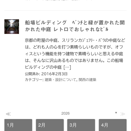
船場ビルディング ﾍﾞﾝﾁと緑が置かれた開
かれた中庭 レトロでおしゃれなﾋﾞﾙ
京都の町屋の中庭、スリランカｼﾞｪﾌﾘｰ・ﾊﾞﾜの中庭など
は、どれも人の心を打つ素晴らしいものですが、オフ
ィスという機能を持つ建物で素晴らしいと思える中庭
は、そんなに沢山あるものではありません。この船場
ビルディングの中庭 […]
公開済み: 2016年2月3日
カテゴリー:
建築・設計について
,
関西の建築
≪
≫
2026
▼
1月
2月
3月
4月