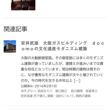
関連記事
安井武雄 大阪ガスビルディング ｄｏｃ
ｏｍｏの文化遺産モダニズム建築
大阪の大動脈御堂筋。その御堂筋には多くのモダニズ
ム建築が建っていましたが、建替えが進みいまでは貴
重な存在となっています。明治時期の建物は残すの
に、なぜ優秀なモダニズム建築が次々と壊されていく
のか。今の時代を生きる中年以上 […]
公開済み: 2016年2月1日
カテゴリー:
吉田五十八 堀口捨己 前川國男 坂倉準三
安井武雄 丹下健三
,
建築・設計について
,
関西の建築