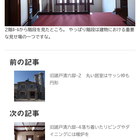
2階ﾎｰﾙから階段を見たところ。 やっぱり階段は建物における重要
な見せ場の一つですな。
前の記事
旧諸戸清六邸-2 丸い居室はサッシ枠も
円形
次の記事
旧諸戸清六邸-4落ち着いたリビングやダ
イニングには暖炉を