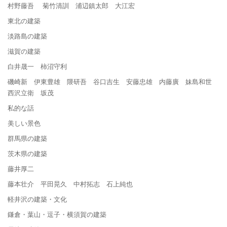
村野藤吾 菊竹清訓 浦辺鎮太郎 大江宏
東北の建築
淡路島の建築
滋賀の建築
白井晟一 柿沼守利
磯崎新 伊東豊雄 隈研吾 谷口吉生 安藤忠雄 内藤廣 妹島和世
西沢立衛 坂茂
私的な話
美しい景色
群馬県の建築
茨木県の建築
藤井厚二
藤本壮介 平田晃久 中村拓志 石上純也
軽井沢の建築・文化
鎌倉・葉山・逗子・横須賀の建築