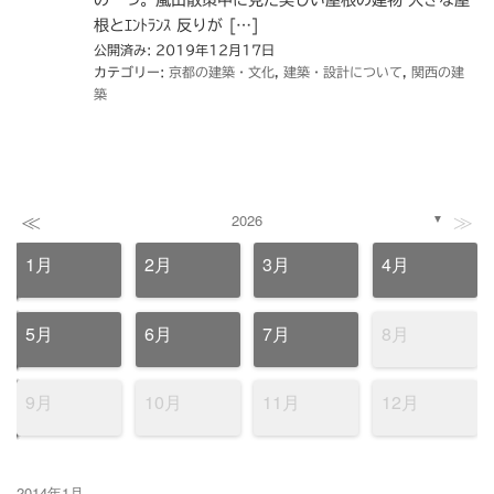
の一つ。嵐山散策中に見た美しい屋根の建物 大きな屋
根とｴﾝﾄﾗﾝｽ 反りが […]
公開済み: 2019年12月17日
カテゴリー:
京都の建築・文化
,
建築・設計について
,
関西の建
築
≪
≫
2026
▼
1月
2月
3月
4月
5月
6月
7月
8月
9月
10月
11月
12月
2014年1月