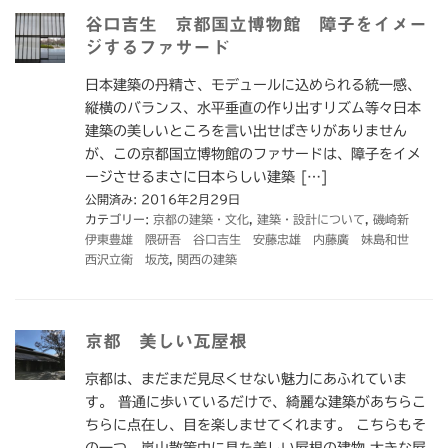
谷口吉生 京都国立博物館 障子をイメー
ジするファサード
日本建築の丹精さ、モデュールに込められる統一感、
縦横のバランス、水平垂直の作り出すリズム等々日本
建築の美しいところを言い出せばきりがありません
が、この京都国立博物館のファサードは、障子をイメ
ージさせるまさに日本らしい建築 […]
公開済み: 2016年2月29日
カテゴリー:
京都の建築・文化
,
建築・設計について
,
磯崎新
伊東豊雄 隈研吾 谷口吉生 安藤忠雄 内藤廣 妹島和世
西沢立衛 坂茂
,
関西の建築
京都 美しい瓦屋根
京都は、まだまだ見尽くせない魅力にあふれていま
す。 普通に歩いているだけで、綺麗な建築があちらこ
ちらに点在し、目を楽しませてくれます。 こちらもそ