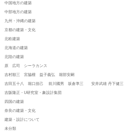
中国地方の建築
中部地方の建築
九州・沖縄の建築
京都の建築・文化
北欧建築
北海道の建築
北陸の建築
原 広司 シーラカンス
吉村順三 宮脇檀 益子義弘 堀部安嗣
吉田五十八 堀口捨己 前川國男 坂倉準三 安井武雄 丹下健三
吉阪隆正・U研究室・象設計集団
四国の建築
奈良の建築・文化
建築・設計について
未分類