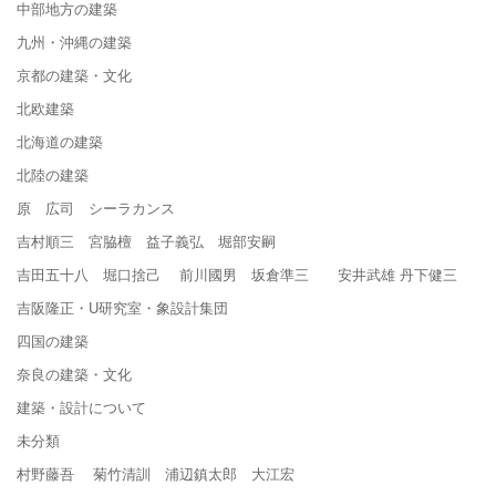
中部地方の建築
九州・沖縄の建築
京都の建築・文化
北欧建築
北海道の建築
北陸の建築
原 広司 シーラカンス
吉村順三 宮脇檀 益子義弘 堀部安嗣
吉田五十八 堀口捨己 前川國男 坂倉準三 安井武雄 丹下健三
吉阪隆正・U研究室・象設計集団
四国の建築
奈良の建築・文化
建築・設計について
未分類
村野藤吾 菊竹清訓 浦辺鎮太郎 大江宏