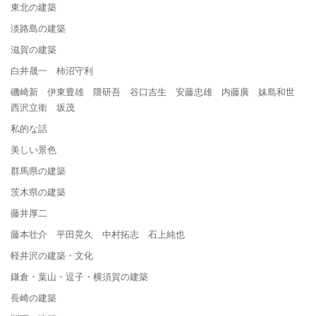
東北の建築
淡路島の建築
滋賀の建築
白井晟一 柿沼守利
磯崎新 伊東豊雄 隈研吾 谷口吉生 安藤忠雄 内藤廣 妹島和世
西沢立衛 坂茂
私的な話
美しい景色
群馬県の建築
茨木県の建築
藤井厚二
藤本壮介 平田晃久 中村拓志 石上純也
軽井沢の建築・文化
鎌倉・葉山・逗子・横須賀の建築
長崎の建築