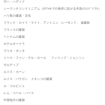
ザハ・ハディド
シーランチコンドミニアム（ｶﾘﾌｫﾙﾆｱの海岸に拡がる木造のｺﾝﾄﾞﾐﾆｱﾑ）
バリ島の建築・文化
フランク・ロイド・ライト、アントニン・レーモンド、 遠藤新
フランスの建築
ベトナムの建築
ホテルオークラ
マリオ・ボッタ
ミース・ファン・デル・ローエ フィリップ・ジョンソン
モルディブ
ルイス・カーン
ルイス・バラガン メキシコの建築
ル・コルビジェ
レム・コール・ハース
中国地方の建築