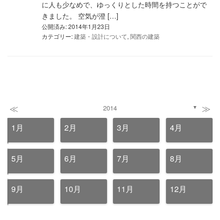
に人も少なめで、ゆっくりとした時間を持つことがで
きました。 空気が澄 […]
公開済み: 2014年1月23日
カテゴリー:
建築・設計について
,
関西の建築
≪
≫
2014
▼
1月
2月
3月
4月
5月
6月
7月
8月
9月
10月
11月
12月