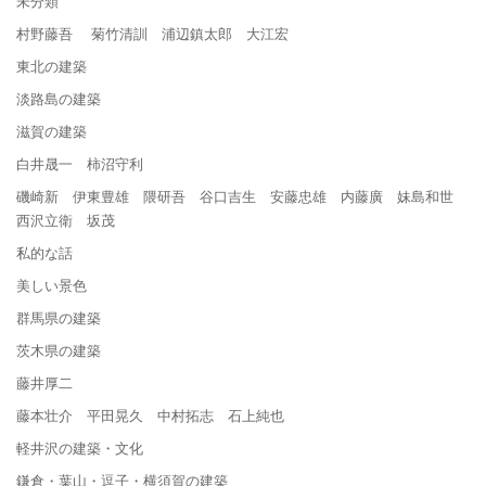
未分類
村野藤吾 菊竹清訓 浦辺鎮太郎 大江宏
東北の建築
淡路島の建築
滋賀の建築
白井晟一 柿沼守利
磯崎新 伊東豊雄 隈研吾 谷口吉生 安藤忠雄 内藤廣 妹島和世
西沢立衛 坂茂
私的な話
美しい景色
群馬県の建築
茨木県の建築
藤井厚二
藤本壮介 平田晃久 中村拓志 石上純也
軽井沢の建築・文化
鎌倉・葉山・逗子・横須賀の建築