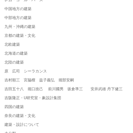
中国地方の建築
中部地方の建築
九州・沖縄の建築
京都の建築・文化
北欧建築
北海道の建築
北陸の建築
原 広司 シーラカンス
吉村順三 宮脇檀 益子義弘 堀部安嗣
吉田五十八 堀口捨己 前川國男 坂倉準三 安井武雄 丹下健三
吉阪隆正・U研究室・象設計集団
四国の建築
奈良の建築・文化
建築・設計について