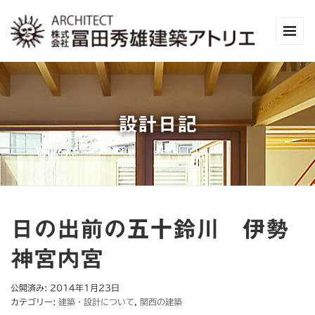
設計日記
日の出前の五十鈴川 伊勢
神宮内宮
公開済み: 2014年1月23日
カテゴリー:
建築・設計について
,
関西の建築