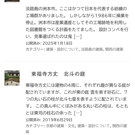
淡路島の洲本市。ここはかつて日本を代表する紡績の
工場群がありました。 しかしながら1986年に操業を
停止。洲本市は産業遺産としてその工場跡地を利用し
た図書館をつくる計画をたてました。 設計コンペを行
い、見事選ばれたのは鬼 […]
公開済み: 2025年1月18日
カテゴリー:
建築・設計について
,
淡路島の建築
,
関西の建築
東福寺方丈 北斗の庭
東福寺方丈には建物の4周に、それぞれ趣が異なる庭が
配されていますが、これが東の庭 雲を表す砂石に、7
つの丸い石の柱が北斗七星を表すように配されていま
す。 この真ん中にくぼみがある丸い石の柱は、もとも
とは東司の柱石の余った […]
公開済み: 2019年6月29日
カテゴリー:
京都の建築・文化
,
建築・設計について
,
関西の建
築