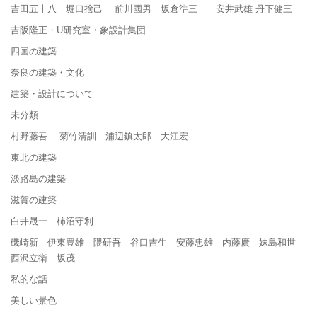
吉田五十八 堀口捨己 前川國男 坂倉準三 安井武雄 丹下健三
吉阪隆正・U研究室・象設計集団
四国の建築
奈良の建築・文化
建築・設計について
未分類
村野藤吾 菊竹清訓 浦辺鎮太郎 大江宏
東北の建築
淡路島の建築
滋賀の建築
白井晟一 柿沼守利
磯崎新 伊東豊雄 隈研吾 谷口吉生 安藤忠雄 内藤廣 妹島和世
西沢立衛 坂茂
私的な話
美しい景色