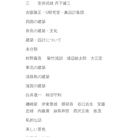
三 安井武雄 丹下健三
吉阪隆正・U研究室・象設計集団
四国の建築
奈良の建築・文化
建築・設計について
未分類
村野藤吾 菊竹清訓 浦辺鎮太郎 大江宏
東北の建築
淡路島の建築
滋賀の建築
白井晟一 柿沼守利
磯崎新 伊東豊雄 隈研吾 谷口吉生 安藤
忠雄 内藤廣 妹島和世 西沢立衛 坂茂
私的な話
美しい景色