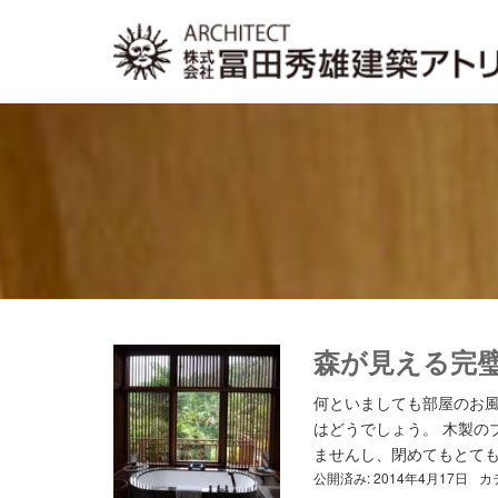
森が見える完
何といましても部屋のお
はどうでしょう。 木製の
ませんし、閉めてもとても落
公開済み: 2014年4月17日
カ