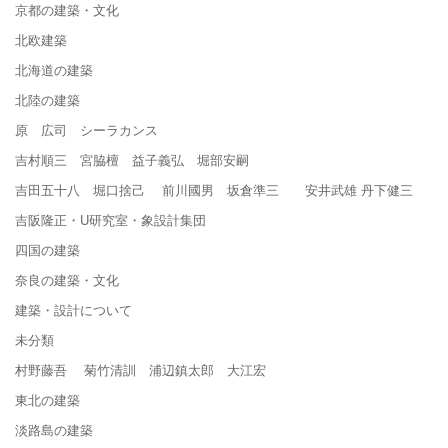
京都の建築・文化
北欧建築
北海道の建築
北陸の建築
原 広司 シーラカンス
吉村順三 宮脇檀 益子義弘 堀部安嗣
吉田五十八 堀口捨己 前川國男 坂倉準三 安井武雄 丹下健三
吉阪隆正・U研究室・象設計集団
四国の建築
奈良の建築・文化
建築・設計について
未分類
村野藤吾 菊竹清訓 浦辺鎮太郎 大江宏
東北の建築
淡路島の建築