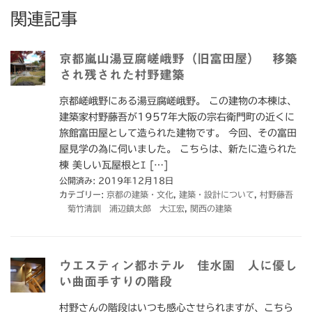
関連記事
京都嵐山湯豆腐嵯峨野（旧富田屋） 移築
され残された村野建築
京都嵯峨野にある湯豆腐嵯峨野。 この建物の本棟は、
建築家村野藤吾が1957年大阪の宗右衛門町の近くに
旅館富田屋として造られた建物です。 今回、その富田
屋見学の為に伺いました。 こちらは、新たに造られた
棟 美しい瓦屋根とｴ […]
公開済み: 2019年12月18日
カテゴリー:
京都の建築・文化
,
建築・設計について
,
村野藤吾
菊竹清訓 浦辺鎮太郎 大江宏
,
関西の建築
ウエスティン都ホテル 佳水園 人に優し
い曲面手すりの階段
村野さんの階段はいつも感心させられますが、こちら