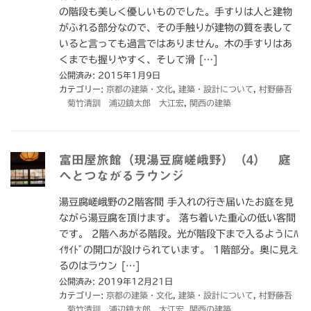
の階段も美しく優しいものでした。手すりは人と建物
がふれる部分なので、その手触りが建物の質を表して
いると言っても過言ではありません。木の手すりはあ
くまでも握りやすく、そして滑 […]
公開済み: 2015年1月9日
カテゴリー:
京都の建築・文化
,
建築・設計について
,
村野藤吾
菊竹清訓 浦辺鎮太郎 大江宏
,
関西の建築
富田屋旅館（現湯豆腐嵯峨野）（4） 庭
へとつながるラウンジ
湯豆腐嵯峨野の2階客間 手入れの行き届いたお庭を見
ながら湯豆腐を頂けます。 落ち着いた重心の低い客間
です。 2階へあがる階段。光が階段下まで入るようにﾊ
ｲｻｲﾄﾞの開口が設けられています。 1階部分。奥に見え
るのはラウン […]
公開済み: 2019年12月21日
カテゴリー:
京都の建築・文化
,
建築・設計について
,
村野藤吾
菊竹清訓 浦辺鎮太郎 大江宏
,
関西の建築