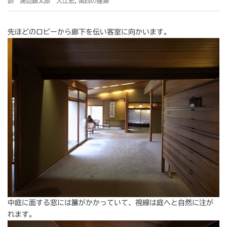
訓 浦辺鎮太郎 大江宏
,
関西の建築
先ほどのロビーから廊下を伝い客室に向かいます。
中庭に面する窓には簾がかかっていて、視線は庭へと自然に注が
れます。