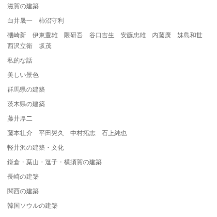
滋賀の建築
白井晟一 柿沼守利
磯崎新 伊東豊雄 隈研吾 谷口吉生 安藤忠雄 内藤廣 妹島和世
西沢立衛 坂茂
私的な話
美しい景色
群馬県の建築
茨木県の建築
藤井厚二
藤本壮介 平田晃久 中村拓志 石上純也
軽井沢の建築・文化
鎌倉・葉山・逗子・横須賀の建築
長崎の建築
関西の建築
韓国ソウルの建築