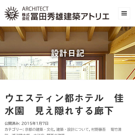
設計日記
ウエスティン都ホテル 佳
水園 見え隠れする廊下
公開済み: 2015年1月7日
カテゴリー:
京都の建築・文化
,
建築・設計について
,
村野藤吾 菊竹清