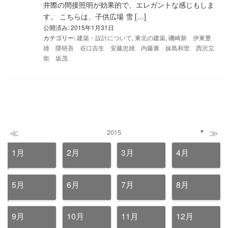
井際の間接照明が効果的で、エレガントな感じもしま
す。 こちらは、子供広場 雪 […]
公開済み: 2015年1月31日
カテゴリー:
建築・設計について
,
東北の建築
,
磯崎新 伊東豊
雄 隈研吾 谷口吉生 安藤忠雄 内藤廣 妹島和世 西沢立
衛 坂茂
≪
≫
2015
▼
1月
2月
3月
4月
5月
6月
7月
8月
9月
10月
11月
12月