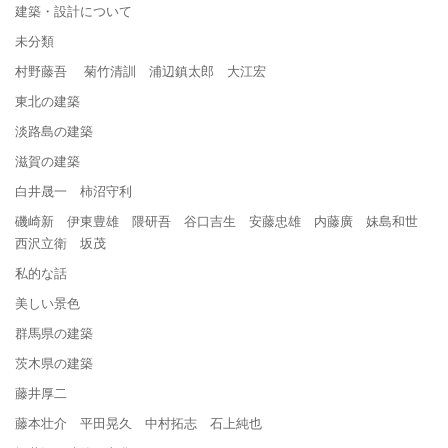
建築・設計について
未分類
村野藤吾 菊竹清訓 浦辺鎮太郎 大江宏
東北の建築
淡路島の建築
滋賀の建築
白井晟一 柿沼守利
磯崎新 伊東豊雄 隈研吾 谷口吉生 安藤忠雄 内藤廣 妹島和世
西沢立衛 坂茂
私的な話
美しい景色
群馬県の建築
茨木県の建築
藤井厚二
藤本壮介 平田晃久 中村拓志 石上純也