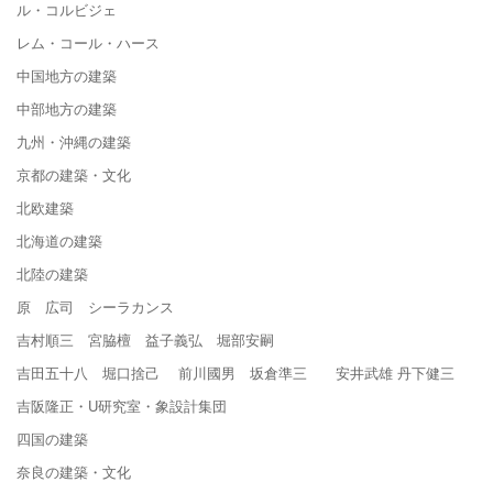
ル・コルビジェ
レム・コール・ハース
中国地方の建築
中部地方の建築
九州・沖縄の建築
京都の建築・文化
北欧建築
北海道の建築
北陸の建築
原 広司 シーラカンス
吉村順三 宮脇檀 益子義弘 堀部安嗣
吉田五十八 堀口捨己 前川國男 坂倉準三 安井武雄 丹下健三
吉阪隆正・U研究室・象設計集団
四国の建築
奈良の建築・文化