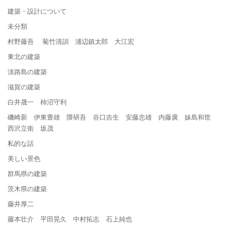
建築・設計について
未分類
村野藤吾 菊竹清訓 浦辺鎮太郎 大江宏
東北の建築
淡路島の建築
滋賀の建築
白井晟一 柿沼守利
磯崎新 伊東豊雄 隈研吾 谷口吉生 安藤忠雄 内藤廣 妹島和世
西沢立衛 坂茂
私的な話
美しい景色
群馬県の建築
茨木県の建築
藤井厚二
藤本壮介 平田晃久 中村拓志 石上純也