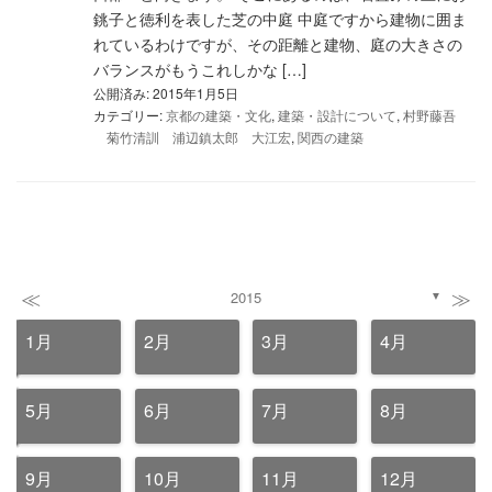
銚子と徳利を表した芝の中庭 中庭ですから建物に囲ま
れているわけですが、その距離と建物、庭の大きさの
バランスがもうこれしかな […]
公開済み: 2015年1月5日
カテゴリー:
京都の建築・文化
,
建築・設計について
,
村野藤吾
菊竹清訓 浦辺鎮太郎 大江宏
,
関西の建築
≪
≫
2015
▼
1月
2月
3月
4月
5月
6月
7月
8月
9月
10月
11月
12月