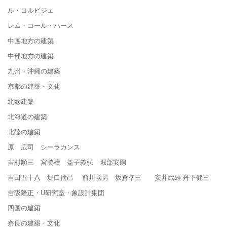
ル・コルビジェ
レム・コール・ハース
中国地方の建築
中部地方の建築
九州・沖縄の建築
京都の建築・文化
北欧建築
北海道の建築
北陸の建築
原 広司 シーラカンス
吉村順三 宮脇檀 益子義弘 堀部安嗣
吉田五十八 堀口捨己 前川國男 坂倉準三 安井武雄 丹下健三
吉阪隆正・U研究室・象設計集団
四国の建築
奈良の建築・文化