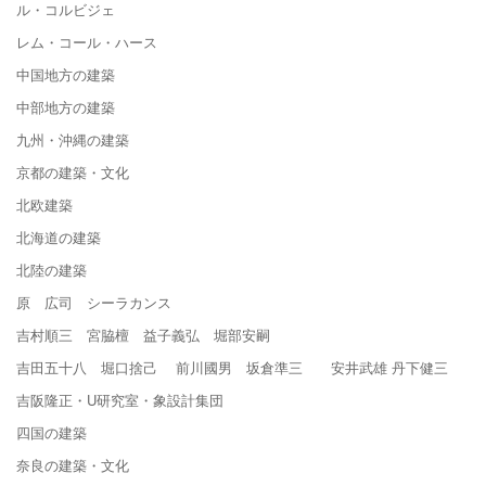
ル・コルビジェ
レム・コール・ハース
中国地方の建築
中部地方の建築
九州・沖縄の建築
京都の建築・文化
北欧建築
北海道の建築
北陸の建築
原 広司 シーラカンス
吉村順三 宮脇檀 益子義弘 堀部安嗣
吉田五十八 堀口捨己 前川國男 坂倉準三 安井武雄 丹下健三
吉阪隆正・U研究室・象設計集団
四国の建築
奈良の建築・文化