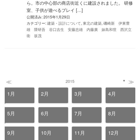
ら。市の中心部の商店街近くに建設されました。 研修
室、子供が遊べるプレイ […]
公開済み: 2015年1月29日
カテゴリー:
建築・設計について
,
東北の建築
,
磯崎新 伊東豊
雄 隈研吾 谷口吉生 安藤忠雄 内藤廣 妹島和世 西沢立
衛 坂茂
≪
≫
2015
▼
1月
2月
3月
4月
5月
6月
7月
8月
9月
10月
11月
12月