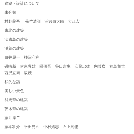
建築・設計について
未分類
村野藤吾 菊竹清訓 浦辺鎮太郎 大江宏
東北の建築
淡路島の建築
滋賀の建築
白井晟一 柿沼守利
磯崎新 伊東豊雄 隈研吾 谷口吉生 安藤忠雄 内藤廣 妹島和世
西沢立衛 坂茂
私的な話
美しい景色
群馬県の建築
茨木県の建築
藤井厚二
藤本壮介 平田晃久 中村拓志 石上純也