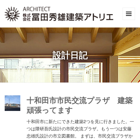
設計日記
十和田市市民交流プラザ 建築
頑張ってます
十和田市に新たにできた建築2つを見に行きました。一
つは隈研吾氏設計の市民交流プラザ。もう一つは安藤
忠雄氏設計の市立図書館。 まずは、市民交流プラザか