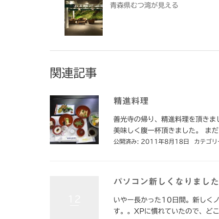
青森県むつ湾が見える
関連記事
精進料理
善光寺の帰り、精進料理を頂きま
美味しく腹一杯頂きました。 ま
公開済み: 2011年8月18日
カテゴリ
パソコン新しくなりました
12
いやー長かった10日間。新しく
す。。XPに慣れていたので、ど