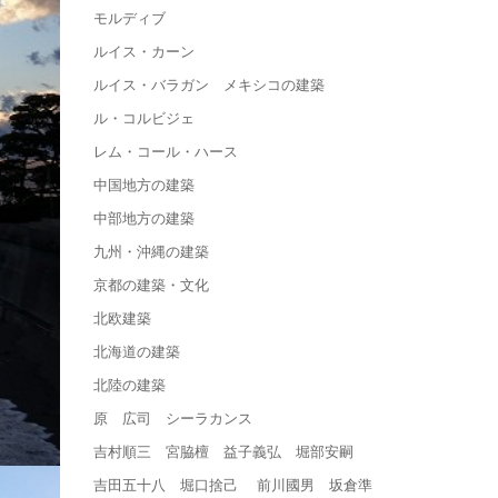
モルディブ
ルイス・カーン
ルイス・バラガン メキシコの建築
ル・コルビジェ
レム・コール・ハース
中国地方の建築
中部地方の建築
九州・沖縄の建築
京都の建築・文化
北欧建築
北海道の建築
北陸の建築
原 広司 シーラカンス
吉村順三 宮脇檀 益子義弘 堀部安嗣
吉田五十八 堀口捨己 前川國男 坂倉準