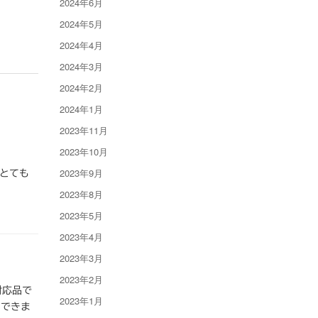
2024年6月
2024年5月
2024年4月
2024年3月
2024年2月
2024年1月
2023年11月
2023年10月
2023年9月
とても
2023年8月
2023年5月
2023年4月
2023年3月
2023年2月
対応品で
2023年1月
まできま