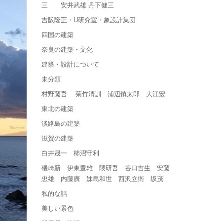
三 安井武雄 丹下健三
吉阪隆正・U研究室・象設計集団
四国の建築
奈良の建築・文化
建築・設計について
未分類
村野藤吾 菊竹清訓 浦辺鎮太郎 大江宏
東北の建築
淡路島の建築
滋賀の建築
白井晟一 柿沼守利
磯崎新 伊東豊雄 隈研吾 谷口吉生 安藤
忠雄 内藤廣 妹島和世 西沢立衛 坂茂
私的な話
美しい景色