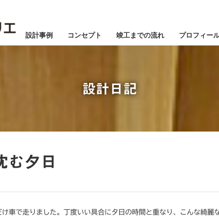
設計事例
コンセプト
竣工までの流れ
プロフィー
設計日記
沈む夕日
1月
1月
1月
1月
1月
1月
1月
1月
1月
1月
1月
1月
1月
1月
1月
1月
1月
2月
2月
2月
2月
2月
2月
2月
2月
2月
2月
2月
2月
2月
2月
2月
2月
2月
3月
3月
3月
3月
3月
3月
3月
3月
3月
3月
3月
3月
3月
3月
3月
3月
3月
5月
5月
5月
5月
5月
5月
5月
5月
5月
5月
5月
5月
5月
5月
5月
5月
5月
6月
6月
6月
6月
6月
6月
6月
6月
6月
6月
6月
6月
6月
6月
6月
6月
6月
7月
7月
7月
7月
7月
7月
7月
7月
7月
7月
7月
7月
7月
7月
7月
7月
7月
だけ車で走りました。丁度いい具合に夕日の時間と重なり、こんな綺麗