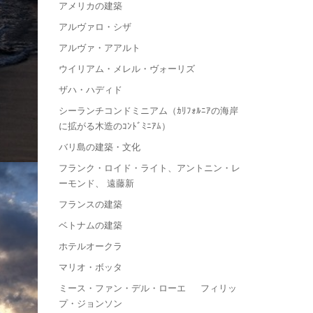
アメリカの建築
アルヴァロ・シザ
アルヴァ・アアルト
ウイリアム・メレル・ヴォーリズ
ザハ・ハディド
シーランチコンドミニアム（ｶﾘﾌｫﾙﾆｱの海岸
に拡がる木造のｺﾝﾄﾞﾐﾆｱﾑ）
バリ島の建築・文化
フランク・ロイド・ライト、アントニン・レ
ーモンド、 遠藤新
フランスの建築
ベトナムの建築
ホテルオークラ
マリオ・ボッタ
ミース・ファン・デル・ローエ フィリッ
プ・ジョンソン