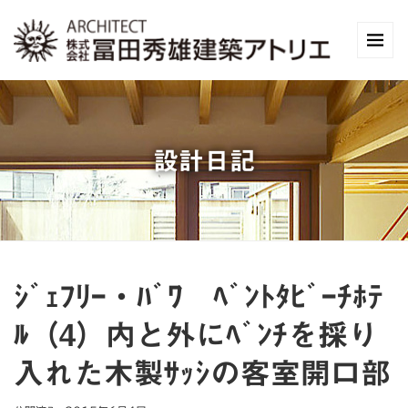
設計日記
ｼﾞｪﾌﾘｰ・ﾊﾞﾜ ﾍﾞﾝﾄﾀﾋﾞｰﾁﾎﾃ
ﾙ（4）内と外にﾍﾞﾝﾁを採り
入れた木製ｻｯｼの客室開口部