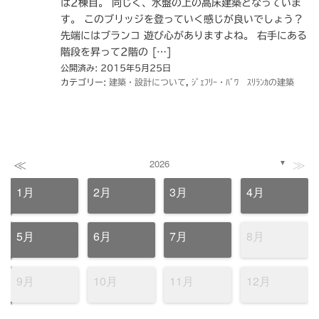
は2棟目。 同じく、水盤の上の高床建築となっていま
す。 このブリッジを登っていく感じが良いでしょう？
先端にはブランコ 遊び心がありますよね。 右手にある
階段を昇って2階の […]
公開済み: 2015年5月25日
カテゴリー:
建築・設計について
,
ｼﾞｪﾌﾘｰ・ﾊﾞﾜ ｽﾘﾗﾝｶの建築
≪
≫
2026
▼
1月
2月
3月
4月
5月
6月
7月
8月
9月
10月
11月
12月