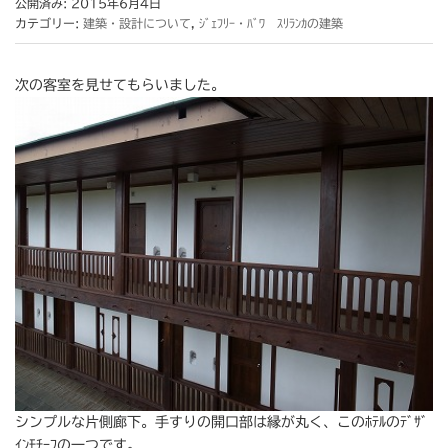
公開済み: 2015年6月4日
カテゴリー:
建築・設計について
,
ｼﾞｪﾌﾘｰ・ﾊﾞﾜ ｽﾘﾗﾝｶの建築
次の客室を見せてもらいました。
シンプルな片側廊下。手すりの開口部は縁が丸く、このﾎﾃﾙのﾃﾞｻﾞ
ｲﾝﾓﾁｰﾌの一つです。