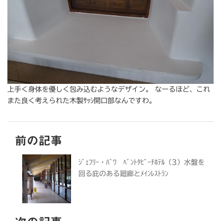
上手く身体を優しく包み込むようなデザイン。 なーるほど、これ
また良く考えられた木製ｻｯｼ開口部なんですわ。
前の記事
ｼﾞｪﾌﾘｰ・ﾊﾞﾜ ﾍﾞﾝﾄﾀﾋﾞｰﾁﾎﾃﾙ（3）水盤を
回る庇のある廻廊とﾒｲﾝﾚｽﾄﾗﾝ