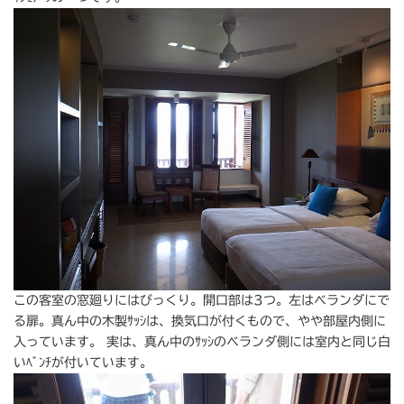
この客室の窓廻りにはびっくり。開口部は3つ。左はベランダにで
る扉。真ん中の木製ｻｯｼは、換気口が付くもので、やや部屋内側に
入っています。 実は、真ん中のｻｯｼのベランダ側には室内と同じ白
いﾍﾞﾝﾁが付いています。