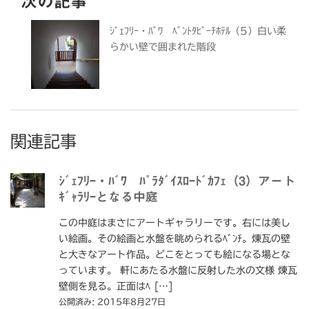
次の記事
ｼﾞｪﾌﾘｰ・ﾊﾞﾜ ﾍﾞﾝﾄﾀﾋﾞｰﾁﾎﾃﾙ（5）白い柔
らかい壁で囲まれた階段
関連記事
ｼﾞｪﾌﾘｰ・ﾊﾞﾜ ﾊﾟﾗﾀﾞｲｽﾛｰﾄﾞｶﾌｪ（3）アート
ｷﾞｬﾗﾘｰとなる中庭
この中庭はまさにアートギャラリーです。右には美し
い絵画。その絵画と水盤を眺められるﾍﾞﾝﾁ。煉瓦の壁
と大きなアート作品。どこをとっても絵になる場とな
っています。 軒にあたる水盤に反射した水の文様 煉瓦
壁側を見る。正面はﾍ […]
公開済み: 2015年8月27日