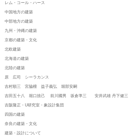
レム・コール・ハース
中国地方の建築
中部地方の建築
九州・沖縄の建築
京都の建築・文化
北欧建築
北海道の建築
北陸の建築
原 広司 シーラカンス
吉村順三 宮脇檀 益子義弘 堀部安嗣
吉田五十八 堀口捨己 前川國男 坂倉準三 安井武雄 丹下健三
吉阪隆正・U研究室・象設計集団
四国の建築
奈良の建築・文化
建築・設計について