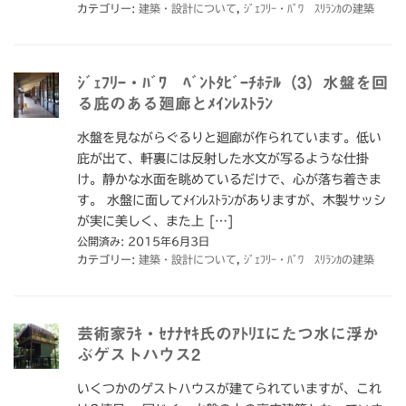
カテゴリー:
建築・設計について
,
ｼﾞｪﾌﾘｰ・ﾊﾞﾜ ｽﾘﾗﾝｶの建築
ｼﾞｪﾌﾘｰ・ﾊﾞﾜ ﾍﾞﾝﾄﾀﾋﾞｰﾁﾎﾃﾙ（3）水盤を回
る庇のある廻廊とﾒｲﾝﾚｽﾄﾗﾝ
水盤を見ながらぐるりと廻廊が作られています。低い
庇が出て、軒裏には反射した水文が写るような仕掛
け。静かな水面を眺めているだけで、心が落ち着きま
す。 水盤に面してﾒｲﾝﾚｽﾄﾗﾝがありますが、木製サッシ
が実に美しく、また上 […]
公開済み: 2015年6月3日
カテゴリー:
建築・設計について
,
ｼﾞｪﾌﾘｰ・ﾊﾞﾜ ｽﾘﾗﾝｶの建築
芸術家ﾗｷ・ｾﾅﾅﾔｷ氏のｱﾄﾘｴにたつ水に浮か
ぶゲストハウス2
いくつかのゲストハウスが建てられていますが、これ