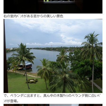
右の室内ﾍﾞﾝﾁがある窓からの美しい景色
で、ベランダに出ますと、真ん中の木製ｻｯｼのベランダ側に白いﾍﾞ
ﾝﾁが登場。