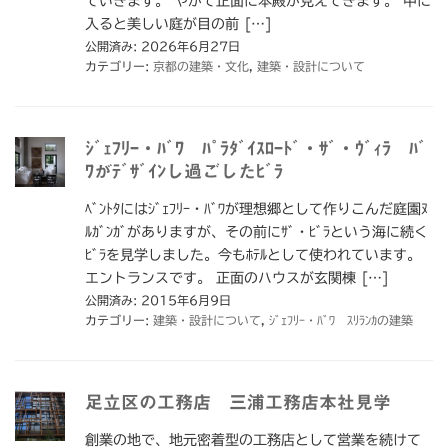
ていきます。 やがて正面に本殿が見えてきます。 中に
入ると美しい庭が目の前 […]
公開済み: 2026年6月27日
カテゴリー:
京都の建築・文化
,
建築・設計について
ｼﾞｪﾌﾘｰ・ﾊﾞﾜ ﾊﾟﾗﾀﾞｲｽﾛｰﾄﾞ・ｻﾞ・ｳﾞｨﾗ ﾊﾞ
ﾜがﾃﾞｻﾞｲﾝし過ごしたﾋﾞﾗ
ﾍﾞﾝﾄﾀにはｼﾞｪﾌﾘｰ・ﾊﾞﾜが理想郷として作りこんだ庭園ﾇ
ﾙｶﾞﾝｶﾞがありますが、その前にｻﾞ・ﾋﾞﾗという海に続く
ﾋﾞﾗを見学しました。今もﾎﾃﾙとして使われています。
エントランスです。 正面のハウスが玄関棟 […]
公開済み: 2015年6月9日
カテゴリー:
建築・設計について
,
ｼﾞｪﾌﾘｰ・ﾊﾞﾜ ｽﾘﾗﾝｶの建築
足立区の工務店 三浦工務店本社見学
創業の地で、地元密着型の工務店として営業を続けて