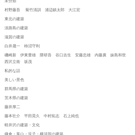
未分類
村野藤吾 菊竹清訓 浦辺鎮太郎 大江宏
東北の建築
淡路島の建築
滋賀の建築
白井晟一 柿沼守利
磯崎新 伊東豊雄 隈研吾 谷口吉生 安藤忠雄 内藤廣 妹島和世
西沢立衛 坂茂
私的な話
美しい景色
群馬県の建築
茨木県の建築
藤井厚二
藤本壮介 平田晃久 中村拓志 石上純也
軽井沢の建築・文化
鎌倉・葉山・逗子・横須賀の建築