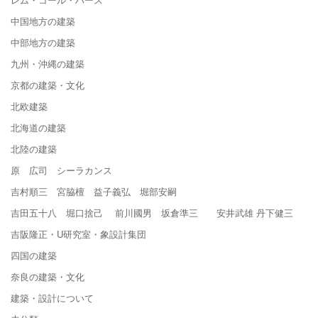
中国地方の建築
中部地方の建築
九州・沖縄の建築
京都の建築・文化
北欧建築
北海道の建築
北陸の建築
原 広司 シーラカンス
吉村順三 宮脇檀 益子義弘 堀部安嗣
吉田五十八 堀口捨己 前川國男 坂倉準三 安井武雄 丹下健三
吉阪隆正・U研究室・象設計集団
四国の建築
奈良の建築・文化
建築・設計について