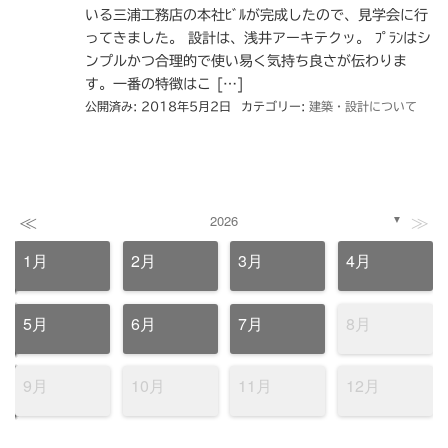
いる三浦工務店の本社ﾋﾞﾙが完成したので、見学会に行
ってきました。 設計は、浅井アーキテクッ。 ﾌﾟﾗﾝはシ
ンプルかつ合理的で使い易く気持ち良さが伝わりま
す。一番の特徴はこ […]
公開済み: 2018年5月2日
カテゴリー:
建築・設計について
≪
≫
2026
▼
1月
2月
3月
4月
5月
6月
7月
8月
9月
10月
11月
12月