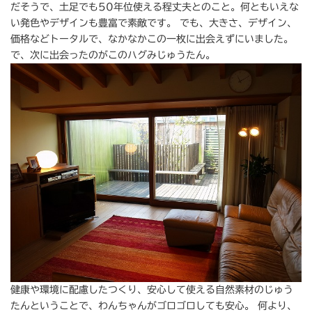
だそうで、土足でも50年位使える程丈夫とのこと。何ともいえな
い発色やデザインも豊富で素敵です。 でも、大きさ、デザイン、
価格などトータルで、なかなかこの一枚に出会えずにいました。
で、次に出会ったのがこのハグみじゅうたん。
健康や環境に配慮したつくり、安心して使える自然素材のじゅう
たんということで、わんちゃんがゴロゴロしても安心。 何より、