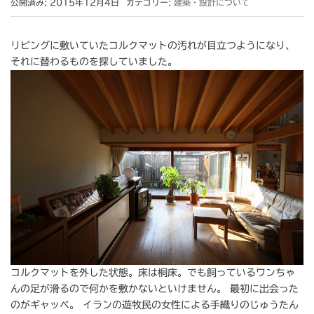
公開済み: 2015年12月4日
カテゴリー:
建築・設計について
リビングに敷いていたコルクマットの汚れが目立つようになり、
それに替わるものを探していました。
コルクマットを外した状態。床は桐床。でも飼っているワンちゃ
んの足が滑るので何かを敷かないといけません。 最初に出会った
のがギャッベ。 イランの遊牧民の女性による手織りのじゅうたん