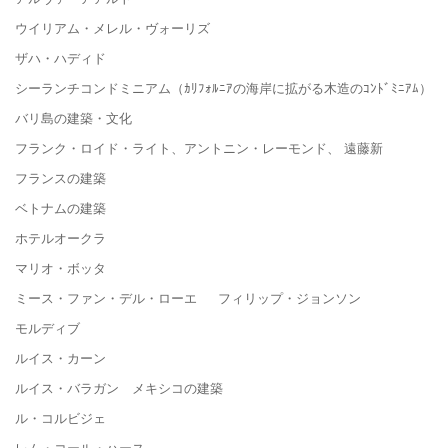
ウイリアム・メレル・ヴォーリズ
ザハ・ハディド
シーランチコンドミニアム（ｶﾘﾌｫﾙﾆｱの海岸に拡がる木造のｺﾝﾄﾞﾐﾆｱﾑ）
バリ島の建築・文化
フランク・ロイド・ライト、アントニン・レーモンド、 遠藤新
フランスの建築
ベトナムの建築
ホテルオークラ
マリオ・ボッタ
ミース・ファン・デル・ローエ フィリップ・ジョンソン
モルディブ
ルイス・カーン
ルイス・バラガン メキシコの建築
ル・コルビジェ
レム・コール・ハース