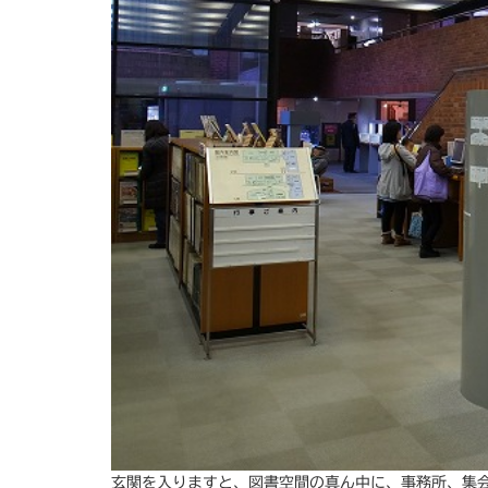
玄関を入りますと、図書空間の真ん中に、事務所、集