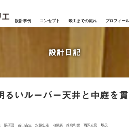
設計事例
コンセプト
竣工までの流れ
プロフィー
設計日記
明るいルーバー天井と中庭を貫
1月
1月
1月
1月
1月
1月
1月
1月
1月
1月
1月
1月
1月
1月
1月
1月
1月
2月
2月
2月
2月
2月
2月
2月
2月
2月
2月
2月
2月
2月
2月
2月
2月
2月
3月
3月
3月
3月
3月
3月
3月
3月
3月
3月
3月
3月
3月
3月
3月
3月
3月
5月
5月
5月
5月
5月
5月
5月
5月
5月
5月
5月
5月
5月
5月
5月
5月
5月
6月
6月
6月
6月
6月
6月
6月
6月
6月
6月
6月
6月
6月
6月
6月
6月
6月
7月
7月
7月
7月
7月
7月
7月
7月
7月
7月
7月
7月
7月
7月
7月
7月
7月
雄 隈研吾 谷口吉生 安藤忠雄 内藤廣 妹島和世 西沢立衛 坂茂