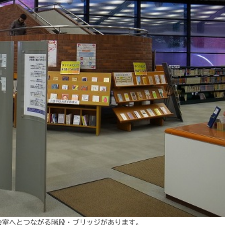
会室へとつながる階段・ブリッジがあります。