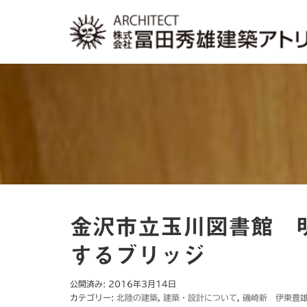
金沢市立玉川図書館 
するブリッジ
公開済み: 2016年3月14日
カテゴリー:
北陸の建築
,
建築・設計について
,
磯崎新 伊東豊