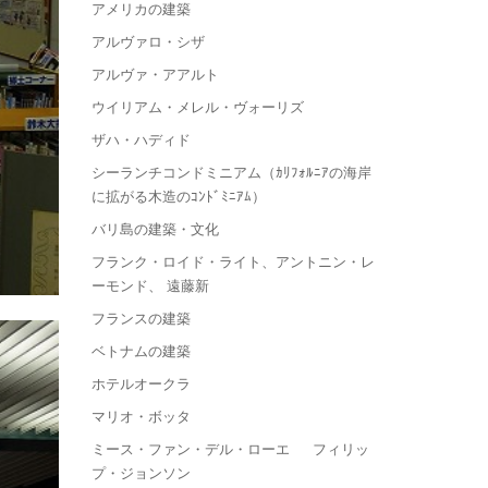
アメリカの建築
アルヴァロ・シザ
アルヴァ・アアルト
ウイリアム・メレル・ヴォーリズ
ザハ・ハディド
シーランチコンドミニアム（ｶﾘﾌｫﾙﾆｱの海岸
に拡がる木造のｺﾝﾄﾞﾐﾆｱﾑ）
バリ島の建築・文化
フランク・ロイド・ライト、アントニン・レ
ーモンド、 遠藤新
フランスの建築
ベトナムの建築
ホテルオークラ
マリオ・ボッタ
ミース・ファン・デル・ローエ フィリッ
プ・ジョンソン