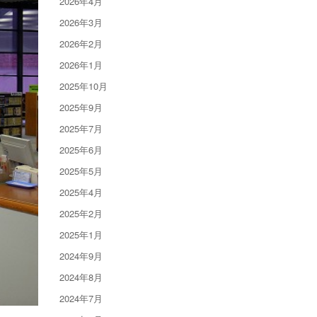
2026年4月
2026年3月
2026年2月
2026年1月
2025年10月
2025年9月
2025年7月
2025年6月
2025年5月
2025年4月
2025年2月
2025年1月
2024年9月
2024年8月
2024年7月