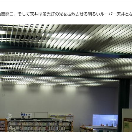
9月
9月
9月
9月
9月
9月
9月
9月
9月
9月
9月
9月
9月
9月
9月
9月
9月
10月
10月
10月
10月
10月
10月
10月
10月
10月
10月
10月
10月
10月
10月
10月
10月
10月
11月
11月
11月
11月
11月
11月
11月
11月
11月
11月
11月
11月
11月
11月
11月
11月
11月
曲面開口。そして天井は蛍光灯の光を拡散させる明るいルーバー天井と