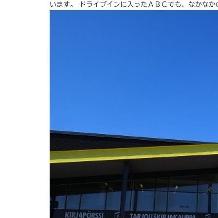
います。 ドライブインに入ったＡＢＣでも、なかなかのｲ