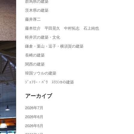
群馬県の建築
茨木県の建築
藤井厚二
藤本壮介 平田晃久 中村拓志 石上純也
軽井沢の建築・文化
鎌倉・葉山・逗子・横須賀の建築
長崎の建築
関西の建築
韓国ソウルの建築
ｼﾞｪﾌﾘｰ・ﾊﾞﾜ ｽﾘﾗﾝｶの建築
アーカイブ
2026年7月
2026年6月
2026年5月