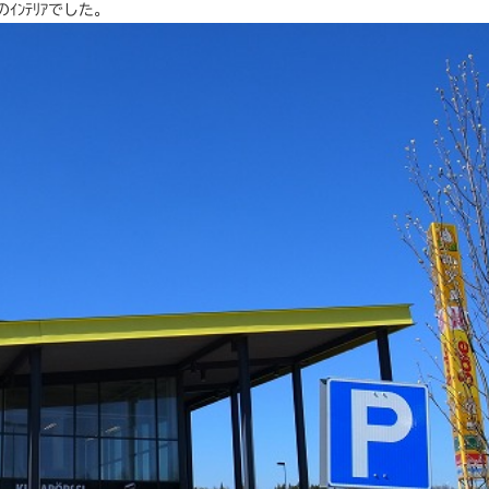
9月
9月
9月
9月
9月
9月
9月
9月
9月
9月
9月
9月
9月
9月
9月
9月
9月
10月
10月
10月
10月
10月
10月
10月
10月
10月
10月
10月
10月
10月
10月
10月
10月
10月
11月
11月
11月
11月
11月
11月
11月
11月
11月
11月
11月
11月
11月
11月
11月
11月
11月
ﾝﾃﾘｱでした。