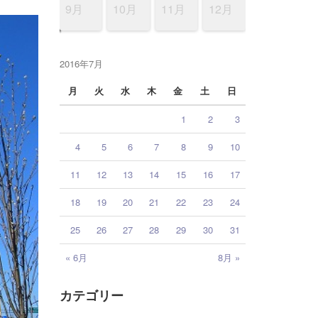
12月
12月
12月
12月
12月
12月
12月
12月
12月
12月
12月
12月
12月
12月
12月
12月
12月
9月
10月
11月
12月
2016年7月
月
火
水
木
金
土
日
1
2
3
4
5
6
7
8
9
10
11
12
13
14
15
16
17
18
19
20
21
22
23
24
25
26
27
28
29
30
31
« 6月
8月 »
カテゴリー