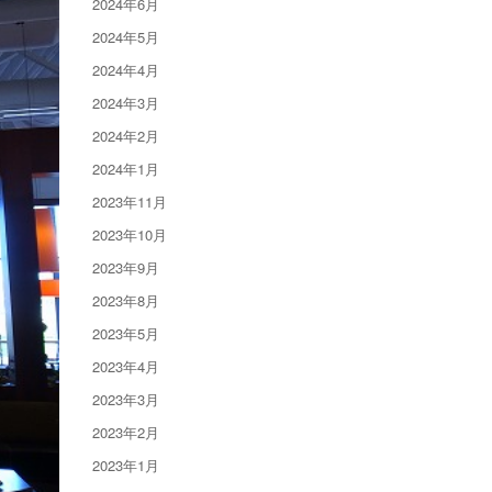
2024年6月
2024年5月
2024年4月
2024年3月
2024年2月
2024年1月
2023年11月
2023年10月
2023年9月
2023年8月
2023年5月
2023年4月
2023年3月
2023年2月
2023年1月