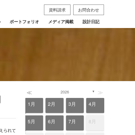
資料請求
お問合わせ
ル
ポートフォリオ
メディア掲載
設計日記
≪
≫
2026
▼
明
4月
4月
4月
4月
4月
4月
4月
4月
4月
4月
4月
4月
4月
4月
4月
4月
4月
1月
2月
3月
4月
8月
8月
8月
8月
8月
8月
8月
8月
8月
8月
8月
8月
8月
8月
8月
8月
8月
5月
6月
7月
8月
えられて