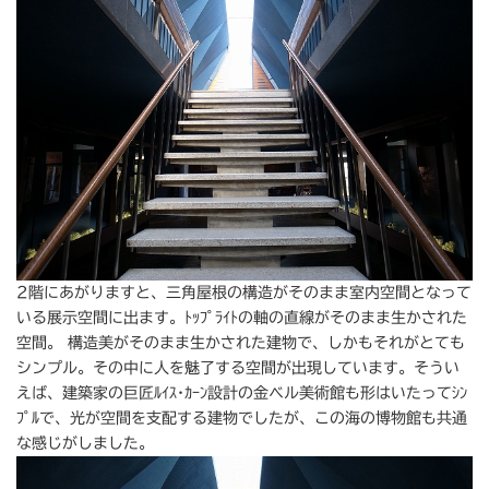
2階にあがりますと、三角屋根の構造がそのまま室内空間となって
いる展示空間に出ます。ﾄｯﾌﾟﾗｲﾄの軸の直線がそのまま生かされた
空間。 構造美がそのまま生かされた建物で、しかもそれがとても
シンプル。その中に人を魅了する空間が出現しています。そうい
えば、建築家の巨匠ﾙｲｽ･ｶｰﾝ設計の金ベル美術館も形はいたってｼﾝ
ﾌﾟﾙで、光が空間を支配する建物でしたが、この海の博物館も共通
な感じがしました。