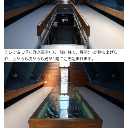
そして宙に浮く貝の展示ｹｰｽ。 細い柱で、展示ｹｰｽが持ち上げら
れ、上からも横からも光が1階に注ぎ込まれます。