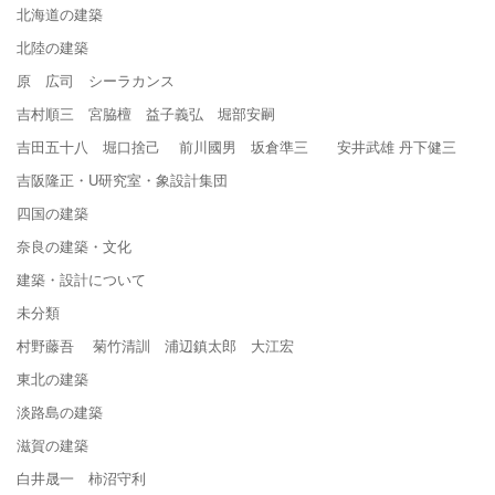
北海道の建築
北陸の建築
原 広司 シーラカンス
吉村順三 宮脇檀 益子義弘 堀部安嗣
吉田五十八 堀口捨己 前川國男 坂倉準三 安井武雄 丹下健三
吉阪隆正・U研究室・象設計集団
四国の建築
奈良の建築・文化
建築・設計について
未分類
村野藤吾 菊竹清訓 浦辺鎮太郎 大江宏
東北の建築
淡路島の建築
滋賀の建築
白井晟一 柿沼守利