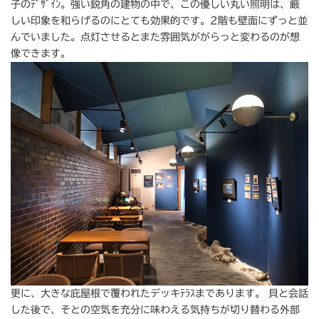
子のﾃﾞｻﾞｲﾝ。強い鋭角の建物の中で、この優しい丸い照明は、厳
しい印象を和らげるのにとても効果的です。2階も壁面にずっと並
んでいました。点灯させるとまた雰囲気ががらっと変わるのが想
像できます。
更に、大きな庇屋根で覆われたデッキﾃﾗｽまであります。 貝と会話
した後で、そとの空気を充分に味わえる気持ちが切り替わる外部