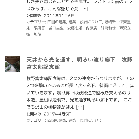
した美を感じることができます。 レストラン前のテラ
スからは、こんな感じで海 […]
公開済み: 2014年11月6日
カテゴリー:
四国の建築
,
建築・設計について
,
磯崎新 伊東豊
雄 隈研吾 谷口吉生 安藤忠雄 内藤廣 妹島和世 西沢立
衛 坂茂
天井から光を通す、明るい渡り廊下 牧野
富太郎記念館
牧野富太郎記念館は、2つの建物からなりますが、その
2つを繋いでいるのが長い渡り廊下。斜面に沿って、歩
いていきます。渡り廊下は鉄骨造で屋根を支えるのは
木造。屋根は透明で、光を通す明るい廊下です。 ここ
でも沢山の植物達が迎え […]
公開済み: 2017年4月5日
カテゴリー:
四国の建築
,
建築・設計について