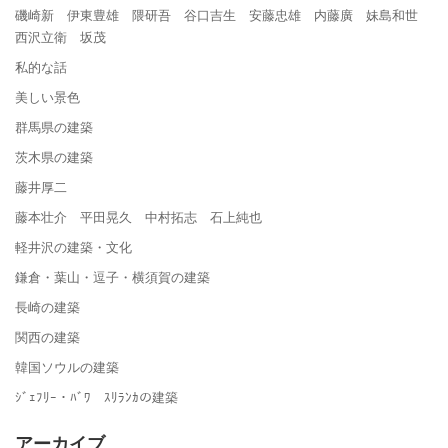
磯崎新 伊東豊雄 隈研吾 谷口吉生 安藤忠雄 内藤廣 妹島和世
西沢立衛 坂茂
私的な話
美しい景色
群馬県の建築
茨木県の建築
藤井厚二
藤本壮介 平田晃久 中村拓志 石上純也
軽井沢の建築・文化
鎌倉・葉山・逗子・横須賀の建築
長崎の建築
関西の建築
韓国ソウルの建築
ｼﾞｪﾌﾘｰ・ﾊﾞﾜ ｽﾘﾗﾝｶの建築
アーカイブ