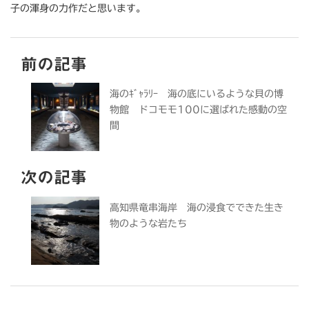
子の渾身の力作だと思います。
前の記事
海のｷﾞｬﾗﾘｰ 海の底にいるような貝の博
物館 ドコモモ100に選ばれた感動の空
間
次の記事
高知県竜串海岸 海の浸食でできた生き
物のような岩たち