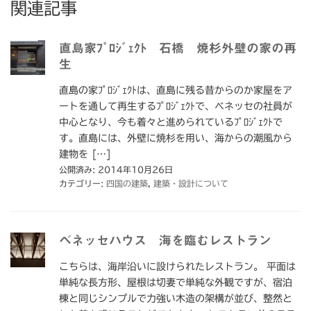
関連記事
直島家ﾌﾟﾛｼﾞｪｸﾄ 石橋 焼杉外壁の家の再
生
直島の家ﾌﾟﾛｼﾞｪｸﾄは、直島に残る昔からのか家屋をア
ートを通して再生するﾌﾟﾛｼﾞｪｸﾄで、ベネッセの社員が
中心となり、今も着々と進められているﾌﾟﾛｼﾞｪｸﾄで
す。直島には、外壁に焼杉を用い、海からの潮風から
建物を […]
公開済み: 2014年10月26日
カテゴリー:
四国の建築
,
建築・設計について
ベネッセハウス 海を臨むレストラン
こちらは、海岸沿いに設けられたレストラン。 平面は
単純な長方形、屋根は切妻で単純な外観ですが、宿泊
棟と同じシンプルで力強い木造の架構が並び、整然と