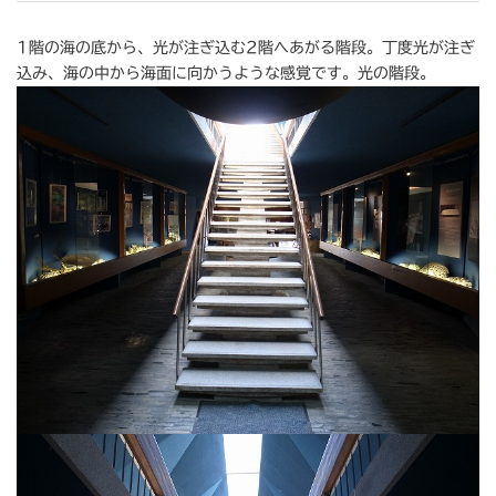
1階の海の底から、光が注ぎ込む2階へあがる階段。丁度光が注ぎ
込み、海の中から海面に向かうような感覚です。光の階段。