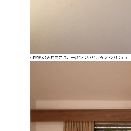
和室側の天井高さは、一番ひくいところで2200ｍｍ