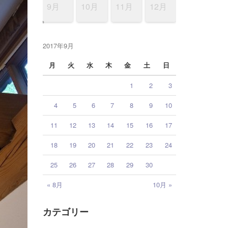
12月
12月
12月
12月
12月
12月
12月
12月
12月
12月
12月
12月
12月
12月
12月
12月
12月
9月
10月
11月
12月
2017年9月
月
火
水
木
金
土
日
1
2
3
4
5
6
7
8
9
10
11
12
13
14
15
16
17
18
19
20
21
22
23
24
25
26
27
28
29
30
« 8月
10月 »
カテゴリー