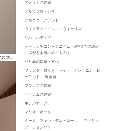
アメリカの建築
アルヴァロ・シザ
アルヴァ・アアルト
ウイリアム・メレル・ヴォーリズ
ザハ・ハディド
シーランチコンドミニアム（ｶﾘﾌｫﾙﾆｱの海岸
に拡がる木造のｺﾝﾄﾞﾐﾆｱﾑ）
めます。
バリ島の建築・文化
フランク・ロイド・ライト、アントニン・レ
ーモンド、 遠藤新
フランスの建築
ベトナムの建築
ホテルオークラ
マリオ・ボッタ
ミース・ファン・デル・ローエ フィリッ
プ・ジョンソン