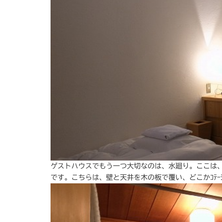
ゲストハウスでもう一つ大切なのは、水廻り。ここは
です。こちらは、壁と天井を木の板で覆い、どこかｺﾃｰ