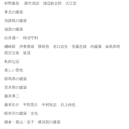
村野藤吾 菊竹清訓 浦辺鎮太郎 大江宏
東北の建築
淡路島の建築
滋賀の建築
白井晟一 柿沼守利
磯崎新 伊東豊雄 隈研吾 谷口吉生 安藤忠雄 内藤廣 妹島和世
西沢立衛 坂茂
私的な話
美しい景色
群馬県の建築
茨木県の建築
藤井厚二
藤本壮介 平田晃久 中村拓志 石上純也
軽井沢の建築・文化
鎌倉・葉山・逗子・横須賀の建築