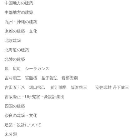
中国地方の建築
中部地方の建築
九州・沖縄の建築
京都の建築・文化
北欧建築
北海道の建築
北陸の建築
原 広司 シーラカンス
吉村順三 宮脇檀 益子義弘 堀部安嗣
吉田五十八 堀口捨己 前川國男 坂倉準三 安井武雄 丹下健三
吉阪隆正・U研究室・象設計集団
四国の建築
奈良の建築・文化
建築・設計について
未分類