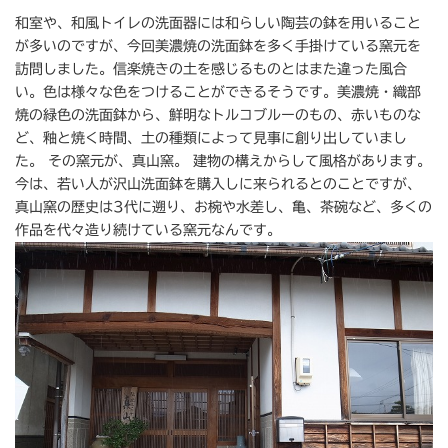
和室や、和風トイレの洗面器には和らしい陶芸の鉢を用いること
が多いのですが、今回美濃焼の洗面鉢を多く手掛けている窯元を
訪問しました。信楽焼きの土を感じるものとはまた違った風合
い。色は様々な色をつけることができるそうです。美濃焼・織部
焼の緑色の洗面鉢から、鮮明なトルコブルーのもの、赤いものな
ど、釉と焼く時間、土の種類によって見事に創り出していまし
た。 その窯元が、真山窯。 建物の構えからして風格があります。
今は、若い人が沢山洗面鉢を購入しに来られるとのことですが、
真山窯の歴史は3代に遡り、お椀や水差し、亀、茶碗など、多くの
作品を代々造り続けている窯元なんです。