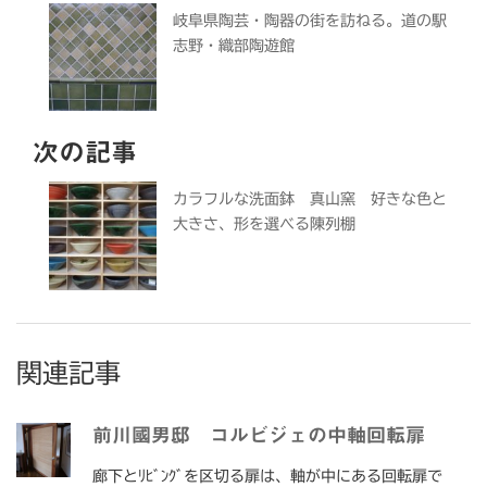
岐阜県陶芸・陶器の街を訪ねる。道の駅
志野・織部陶遊館
次の記事
カラフルな洗面鉢 真山窯 好きな色と
大きさ、形を選べる陳列棚
関連記事
前川國男邸 コルビジェの中軸回転扉
廊下とﾘﾋﾞﾝｸﾞを区切る扉は、軸が中にある回転扉で