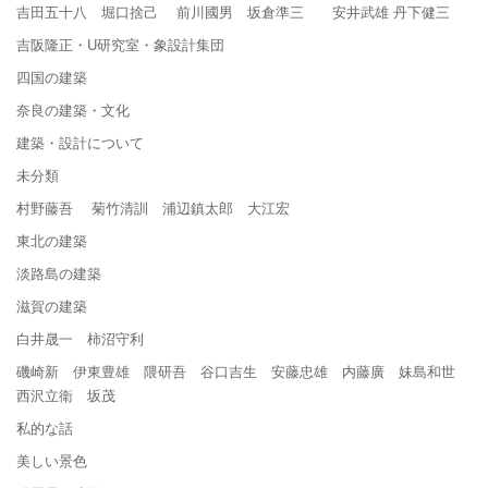
吉田五十八 堀口捨己 前川國男 坂倉準三 安井武雄 丹下健三
吉阪隆正・U研究室・象設計集団
四国の建築
奈良の建築・文化
建築・設計について
未分類
村野藤吾 菊竹清訓 浦辺鎮太郎 大江宏
東北の建築
淡路島の建築
滋賀の建築
白井晟一 柿沼守利
磯崎新 伊東豊雄 隈研吾 谷口吉生 安藤忠雄 内藤廣 妹島和世
西沢立衛 坂茂
私的な話
美しい景色