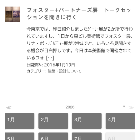
フォスター+パートナーズ展 トークセッ
ションを聞きに行く
今東京では、昨日紹介しましたｹﾞｰﾘｰ展が2か所で行わ
れていますし、1日から森ビル美術館でフォスター展、
リナ・ボ・ﾊﾞﾙﾃﾞｨｰ展がﾜﾀﾘｳﾑでと、いろいろ見聞きす
る機会が目白押しです。今日は森美術館で開催されて
いるフォ […]
公開済み: 2016年1月19日
カテゴリー:
建築・設計について
≪
≫
2026
▼
1月
2月
3月
4月
5月
6月
7月
8月