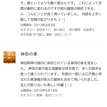
す。扉というよりも動く壁なんです。 これによって空
間が劇的に変わるのですが前川國男の師匠である、
ル・コルビジェが良く用いていました。 内部を上手く
隠して空間の拡がりをも […]
公開済み: 2013年2月3日
カテゴリー:
吉田五十八 堀口捨己 前川國男 坂倉準三
安井武雄 丹下健三
,
建築・設計について
神田の家
神田明神の境内に保存されている神田の家を見まし
た。 神田の家の家主遠藤家は材木商で、多くの銘木を
使って建てられています。 外壁の一部には江戸黒と呼
ばれた黒漆喰が防火の意味も含めて用いられました。
瓦との取り合いも美しい外観 […]
公開済み: 2010年5月14日
カテゴリー:
建築・設計について