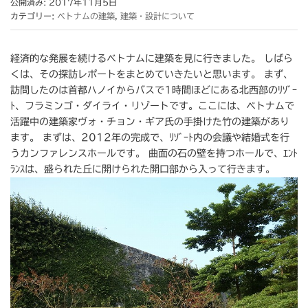
公開済み: 2017年11月5日
カテゴリー:
ベトナムの建築
,
建築・設計について
経済的な発展を続けるベトナムに建築を見に行きました。 しばら
くは、その探訪レポートをまとめていきたいと思います。 まず、
訪問したのは首都ハノイからバスで1時間ほどにある北西部のﾘｿﾞｰ
ﾄ、フラミンゴ・ダイライ・リゾートです。ここには、ベトナムで
活躍中の建築家ヴォ・チョン・ギア氏の手掛けた竹の建築があり
ます。 まずは、2012年の完成で、ﾘｿﾞｰﾄ内の会議や結婚式を行
うカンファレンスホールです。 曲面の石の壁を持つホールで、ｴﾝﾄ
ﾗﾝｽは、盛られた丘に開けられた開口部から入って行きます。