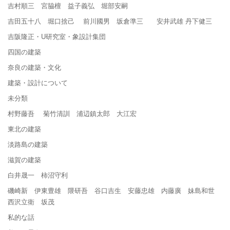
吉村順三 宮脇檀 益子義弘 堀部安嗣
吉田五十八 堀口捨己 前川國男 坂倉準三 安井武雄 丹下健三
吉阪隆正・U研究室・象設計集団
四国の建築
奈良の建築・文化
建築・設計について
未分類
村野藤吾 菊竹清訓 浦辺鎮太郎 大江宏
東北の建築
淡路島の建築
滋賀の建築
白井晟一 柿沼守利
磯崎新 伊東豊雄 隈研吾 谷口吉生 安藤忠雄 内藤廣 妹島和世
西沢立衛 坂茂
私的な話