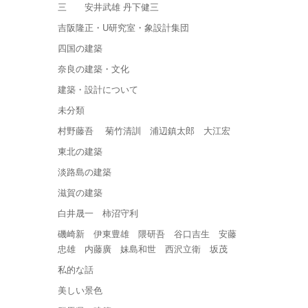
三 安井武雄 丹下健三
吉阪隆正・U研究室・象設計集団
四国の建築
奈良の建築・文化
建築・設計について
未分類
村野藤吾 菊竹清訓 浦辺鎮太郎 大江宏
東北の建築
淡路島の建築
滋賀の建築
白井晟一 柿沼守利
磯崎新 伊東豊雄 隈研吾 谷口吉生 安藤
忠雄 内藤廣 妹島和世 西沢立衛 坂茂
私的な話
美しい景色