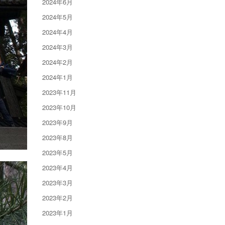
2024年6月
2024年5月
2024年4月
2024年3月
2024年2月
2024年1月
2023年11月
2023年10月
2023年9月
2023年8月
2023年5月
2023年4月
2023年3月
2023年2月
2023年1月