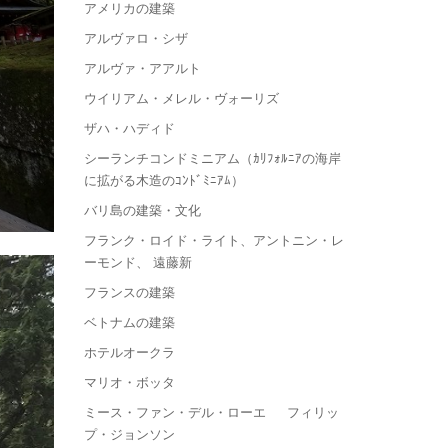
アメリカの建築
アルヴァロ・シザ
アルヴァ・アアルト
ウイリアム・メレル・ヴォーリズ
ザハ・ハディド
シーランチコンドミニアム（ｶﾘﾌｫﾙﾆｱの海岸
に拡がる木造のｺﾝﾄﾞﾐﾆｱﾑ）
バリ島の建築・文化
フランク・ロイド・ライト、アントニン・レ
ーモンド、 遠藤新
フランスの建築
ベトナムの建築
ホテルオークラ
マリオ・ボッタ
ミース・ファン・デル・ローエ フィリッ
プ・ジョンソン