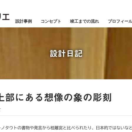
設計事例
コンセプト
竣工までの流れ
プロフィー
設計日記
上部にある想像の象の彫刻
1月
1月
1月
1月
1月
1月
1月
1月
1月
1月
1月
1月
1月
1月
1月
1月
1月
2月
2月
2月
2月
2月
2月
2月
2月
2月
2月
2月
2月
2月
2月
2月
2月
2月
3月
3月
3月
3月
3月
3月
3月
3月
3月
3月
3月
3月
3月
3月
3月
3月
3月
て
5月
5月
5月
5月
5月
5月
5月
5月
5月
5月
5月
5月
5月
5月
5月
5月
5月
6月
6月
6月
6月
6月
6月
6月
6月
6月
6月
6月
6月
6月
6月
6月
6月
6月
7月
7月
7月
7月
7月
7月
7月
7月
7月
7月
7月
7月
7月
7月
7月
7月
7月
ーノタウトの書物や発言から桂離宮と比べられたり、日本的ではないな