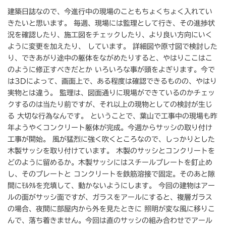
建築日誌なので、今進行中の現場のこともちょくちょく入れてい
きたいと思います。 毎週、現場には監理として行き、その進捗状
況を確認したり、施工図をチェックしたり、より良い方向にいく
ように変更を加えたり、 しています。 詳細図や原寸図で検討した
り、できあがり途中の躯体をながめたりすると、やはりここはこ
のように修正すべきだとか いろいろな事が頭をよぎります。今で
は3Dによって、画面上で、ある程度は確認できるものの、やはり
実物とは違う。 監理は、図面通りに現場ができているのかチェッ
クするのは当たり前ですが、それ以上の現物としての検討が生じ
る 大切な行為なんです。 ということで、葉山で工事中の現場も昨
年ようやくコンクリート躯体が完成。今週からサッシの取り付け
工事が開始。 風が猛烈に強く吹くところなので、しっかりとした
木製サッシを取り付けています。 木製のサッシとコンクリートを
どのように留めるか。木製サッシにはスチールプレートを釘止め
し、そのプレートと コンクリートを鉄筋溶接で固定。そのあと隙
間にﾓﾙﾀﾙを充填して、動かないようにします。 今回の建物はアー
ルの面がサッシ面ですが、ガラスをアールにすると、複層ガラス
の場合、夜間に部屋内から外を見たときに 照明が変な風に移りこ
んで、落ち着きません。今回は直のサッシの組み合わせでアール