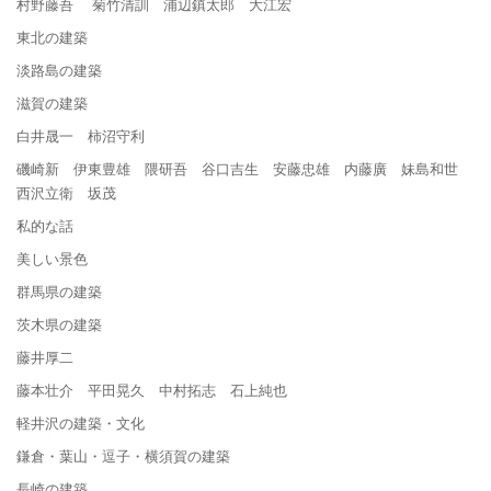
村野藤吾 菊竹清訓 浦辺鎮太郎 大江宏
東北の建築
淡路島の建築
滋賀の建築
白井晟一 柿沼守利
磯崎新 伊東豊雄 隈研吾 谷口吉生 安藤忠雄 内藤廣 妹島和世
西沢立衛 坂茂
私的な話
美しい景色
群馬県の建築
茨木県の建築
藤井厚二
藤本壮介 平田晃久 中村拓志 石上純也
軽井沢の建築・文化
鎌倉・葉山・逗子・横須賀の建築
長崎の建築