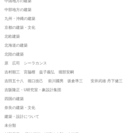
中国地方の建築
中部地方の建築
九州・沖縄の建築
京都の建築・文化
北欧建築
北海道の建築
北陸の建築
原 広司 シーラカンス
吉村順三 宮脇檀 益子義弘 堀部安嗣
吉田五十八 堀口捨己 前川國男 坂倉準三 安井武雄 丹下健三
吉阪隆正・U研究室・象設計集団
四国の建築
奈良の建築・文化
建築・設計について
未分類