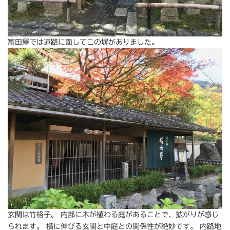
富田屋では道路に面してこの塀がありました。
玄関は竹格子。 内部に木が植わる庭があることで、拡がりが感じ
られます。 横に伸びる玄関と中庭との関係性が絶妙です。 内路地