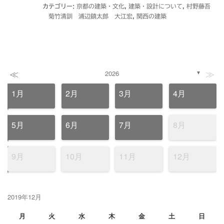
カテゴリー:
京都の建築・文化
,
建築・設計について
,
村野藤吾
菊竹清訓 浦辺鎮太郎 大江宏
,
関西の建築
≪
≫
2026
▼
1月
2月
3月
4月
5月
6月
7月
8月
9月
10月
11月
12月
2019年12月
月
火
水
木
金
土
日