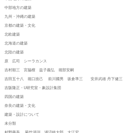
中部地方の建築
九州・沖縄の建築
京都の建築・文化
北欧建築
北海道の建築
北陸の建築
原 広司 シーラカンス
吉村順三 宮脇檀 益子義弘 堀部安嗣
吉田五十八 堀口捨己 前川國男 坂倉準三 安井武雄 丹下健三
吉阪隆正・U研究室・象設計集団
四国の建築
奈良の建築・文化
建築・設計について
未分類
村野藤吾 菊竹清訓 浦辺鎮太郎 大江宏