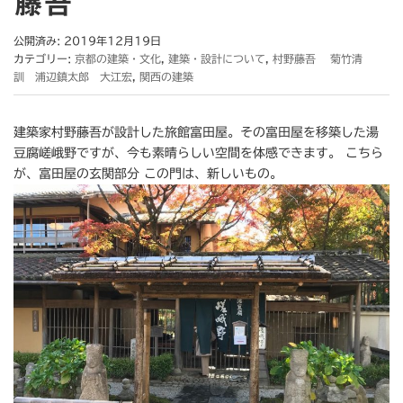
藤吾
公開済み: 2019年12月19日
カテゴリー:
京都の建築・文化
,
建築・設計について
,
村野藤吾 菊竹清
訓 浦辺鎮太郎 大江宏
,
関西の建築
建築家村野藤吾が設計した旅館富田屋。その富田屋を移築した湯
豆腐嵯峨野ですが、今も素晴らしい空間を体感できます。 こちら
が、富田屋の玄関部分 この門は、新しいもの。