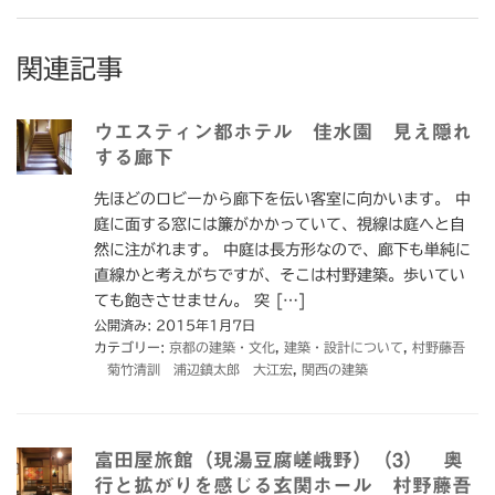
関連記事
ウエスティン都ホテル 佳水園 見え隠れ
する廊下
先ほどのロビーから廊下を伝い客室に向かいます。 中
庭に面する窓には簾がかかっていて、視線は庭へと自
然に注がれます。 中庭は長方形なので、廊下も単純に
直線かと考えがちですが、そこは村野建築。歩いてい
ても飽きさせません。 突 […]
公開済み: 2015年1月7日
カテゴリー:
京都の建築・文化
,
建築・設計について
,
村野藤吾
菊竹清訓 浦辺鎮太郎 大江宏
,
関西の建築
富田屋旅館（現湯豆腐嵯峨野）（3） 奥
行と拡がりを感じる玄関ホール 村野藤吾