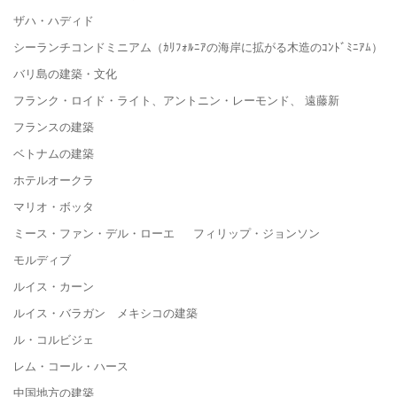
ザハ・ハディド
シーランチコンドミニアム（ｶﾘﾌｫﾙﾆｱの海岸に拡がる木造のｺﾝﾄﾞﾐﾆｱﾑ）
バリ島の建築・文化
フランク・ロイド・ライト、アントニン・レーモンド、 遠藤新
フランスの建築
ベトナムの建築
ホテルオークラ
マリオ・ボッタ
ミース・ファン・デル・ローエ フィリップ・ジョンソン
モルディブ
ルイス・カーン
ルイス・バラガン メキシコの建築
ル・コルビジェ
レム・コール・ハース
中国地方の建築