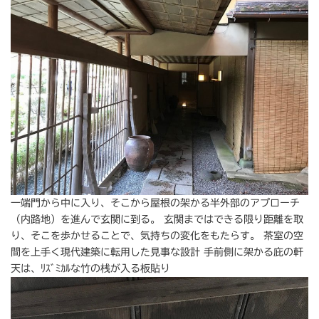
一端門から中に入り、そこから屋根の架かる半外部のアプローチ
（内路地）を進んで玄関に到る。 玄関まではできる限り距離を取
り、そこを歩かせることで、気持ちの変化をもたらす。 茶室の空
間を上手く現代建築に転用した見事な設計 手前側に架かる庇の軒
天は、ﾘｽﾞﾐｶﾙな竹の桟が入る板貼り