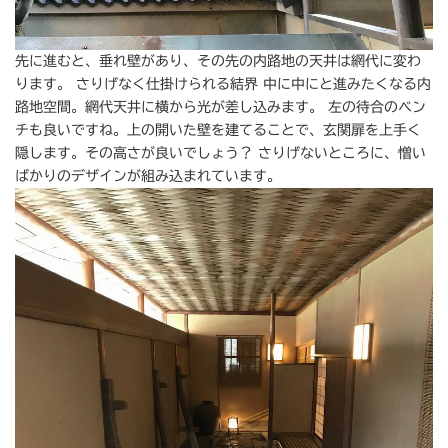
先に進むと、垂れ壁があり、その先の内路地の天井は網代に変わ
ります。 さりげなく仕掛けられる結界 中に中にと進みたくなる内
路地空間。網代天井に横から光が差し込みます。 左の待合のベン
チも良いですね。上の開いた壁を建てることで、玄関扉を上手く
隠します。その高さが良いでしょう？ さりげないところに、憎い
ばかりのデザインが組み込まれています。