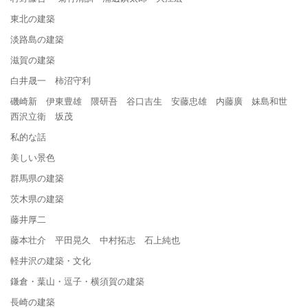
東北の建築
淡路島の建築
滋賀の建築
白井晟一 柿沼守利
磯崎新 伊東豊雄 隈研吾 谷口吉生 安藤忠雄 内藤廣 妹島和世
西沢立衛 坂茂
私的な話
美しい景色
群馬県の建築
茨木県の建築
藤井厚二
藤本壮介 平田晃久 中村拓志 石上純也
軽井沢の建築・文化
鎌倉・葉山・逗子・横須賀の建築
長崎の建築