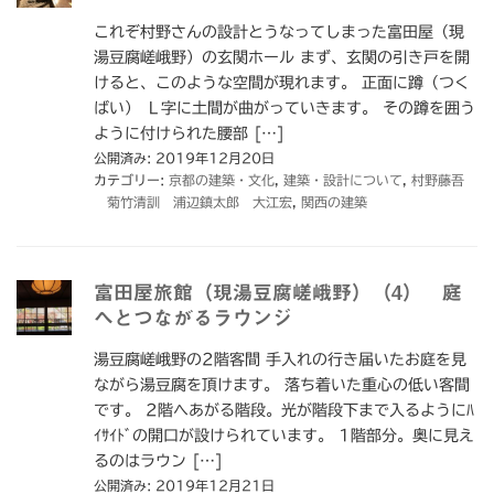
これぞ村野さんの設計とうなってしまった富田屋（現
湯豆腐嵯峨野）の玄関ホール まず、玄関の引き戸を開
けると、このような空間が現れます。 正面に蹲（つく
ばい） Ｌ字に土間が曲がっていきます。 その蹲を囲う
ように付けられた腰部 […]
公開済み: 2019年12月20日
カテゴリー:
京都の建築・文化
,
建築・設計について
,
村野藤吾
菊竹清訓 浦辺鎮太郎 大江宏
,
関西の建築
富田屋旅館（現湯豆腐嵯峨野）（4） 庭
へとつながるラウンジ
湯豆腐嵯峨野の2階客間 手入れの行き届いたお庭を見
ながら湯豆腐を頂けます。 落ち着いた重心の低い客間
です。 2階へあがる階段。光が階段下まで入るようにﾊ
ｲｻｲﾄﾞの開口が設けられています。 1階部分。奥に見え
るのはラウン […]
公開済み: 2019年12月21日