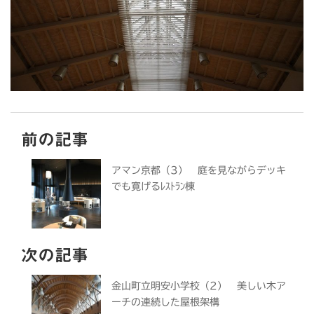
前の記事
アマン京都（3） 庭を見ながらデッキ
でも寛げるﾚｽﾄﾗﾝ棟
次の記事
金山町立明安小学校（2） 美しい木ア
ーチの連続した屋根架構