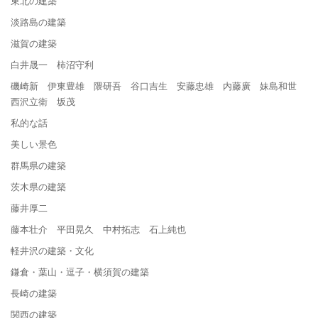
東北の建築
淡路島の建築
滋賀の建築
白井晟一 柿沼守利
磯崎新 伊東豊雄 隈研吾 谷口吉生 安藤忠雄 内藤廣 妹島和世
西沢立衛 坂茂
私的な話
美しい景色
群馬県の建築
茨木県の建築
藤井厚二
藤本壮介 平田晃久 中村拓志 石上純也
軽井沢の建築・文化
鎌倉・葉山・逗子・横須賀の建築
長崎の建築
関西の建築