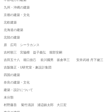
九州・沖縄の建築
京都の建築・文化
北欧建築
北海道の建築
北陸の建築
原 広司 シーラカンス
吉村順三 宮脇檀 益子義弘 堀部安嗣
吉田五十八 堀口捨己 前川國男 坂倉準三 安井武雄 丹下健三
吉阪隆正・U研究室・象設計集団
四国の建築
奈良の建築・文化
建築・設計について
未分類
村野藤吾 菊竹清訓 浦辺鎮太郎 大江宏