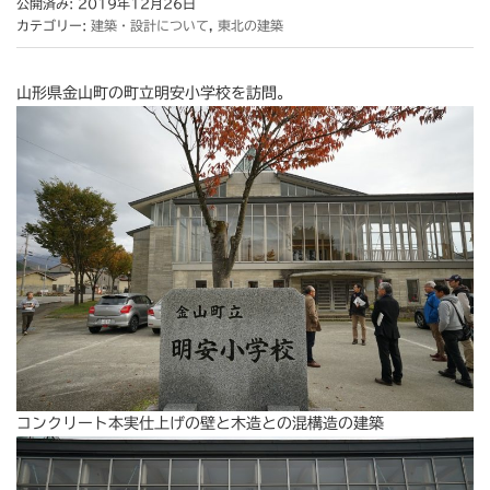
公開済み: 2019年12月26日
カテゴリー:
建築・設計について
,
東北の建築
山形県金山町の町立明安小学校を訪問。
コンクリート本実仕上げの壁と木造との混構造の建築