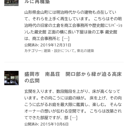
ルに再構築
山形県金山町には明治時代からの建物も点在してい
て、それらを上手く再生しています。 こちらはその明
治時代の旧家の土倉を商工会事務所や歴史館にﾘﾉﾍﾞｰｼｮ
ﾝした蔵史館 正面の横に長い下屋は後の工事 蔵史館
は、商工会事務所と […]
公開済み: 2019年12月31日
カテゴリー:
建築・設計について
,
東北の建築
盛岡市 南昌荘 開口部から緑が迫る高床
の広間
玄関を入ります、数段階段を上がり、床が高くなって
います。その向こうには庭の緑が。 床を上げ、その向
こうに広がるお庭を最大限に鑑賞し、楽しむ。 そんな
オーナーの想いが伝わる空間です。 こちらは改築され
てできた部屋ですが、部 […]
公開済み: 2015年10月6日