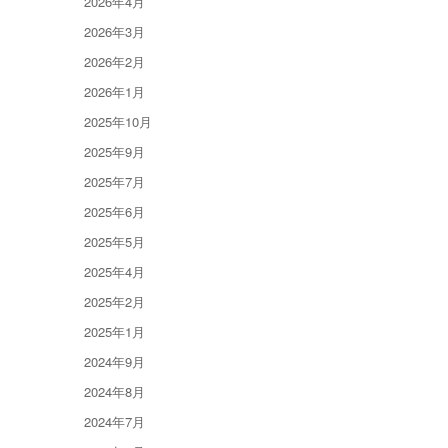
2026年4月
2026年3月
2026年2月
2026年1月
2025年10月
2025年9月
2025年7月
2025年6月
2025年5月
2025年4月
2025年2月
2025年1月
2024年9月
2024年8月
2024年7月