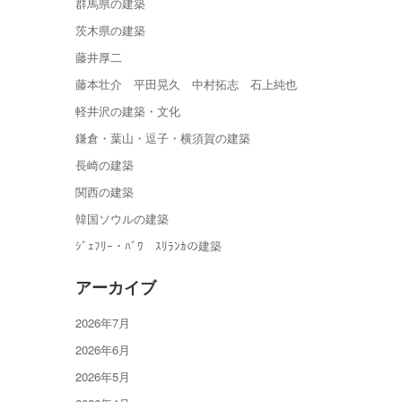
群馬県の建築
茨木県の建築
藤井厚二
藤本壮介 平田晃久 中村拓志 石上純也
軽井沢の建築・文化
鎌倉・葉山・逗子・横須賀の建築
長崎の建築
関西の建築
韓国ソウルの建築
ｼﾞｪﾌﾘｰ・ﾊﾞﾜ ｽﾘﾗﾝｶの建築
アーカイブ
2026年7月
2026年6月
2026年5月