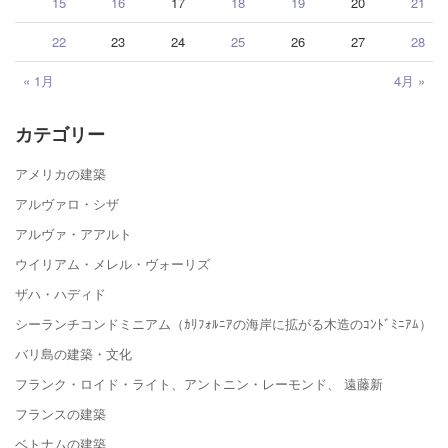
15
16
17
18
19
20
21
22
23
24
25
26
27
28
« 1月
4月 »
カテゴリー
アメリカの建築
アルヴァロ・シザ
アルヴァ・アアルト
ウイリアム・メレル・ヴォーリズ
ザハ・ハディド
シーランチコンドミニアム（ｶﾘﾌｫﾙﾆｱの海岸に拡がる木造のｺﾝﾄﾞﾐﾆｱﾑ）
バリ島の建築・文化
フランク・ロイド・ライト、アントニン・レーモンド、 遠藤新
フランスの建築
ベトナムの建築