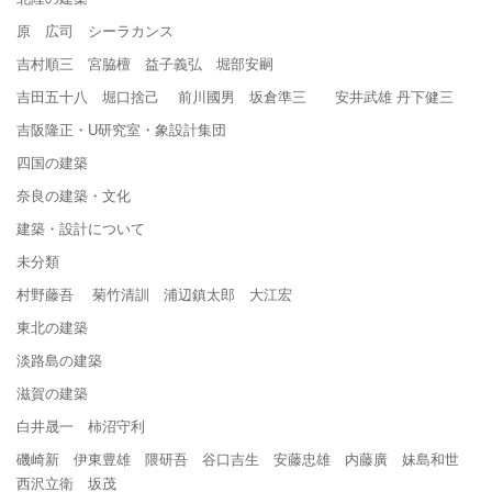
原 広司 シーラカンス
吉村順三 宮脇檀 益子義弘 堀部安嗣
吉田五十八 堀口捨己 前川國男 坂倉準三 安井武雄 丹下健三
吉阪隆正・U研究室・象設計集団
四国の建築
奈良の建築・文化
建築・設計について
未分類
村野藤吾 菊竹清訓 浦辺鎮太郎 大江宏
東北の建築
淡路島の建築
滋賀の建築
白井晟一 柿沼守利
磯崎新 伊東豊雄 隈研吾 谷口吉生 安藤忠雄 内藤廣 妹島和世
西沢立衛 坂茂