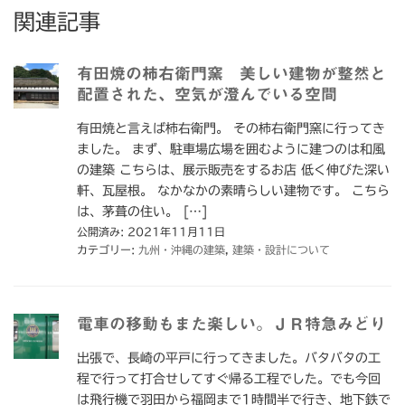
関連記事
有田焼の柿右衛門窯 美しい建物が整然と
配置された、空気が澄んでいる空間
有田焼と言えば柿右衛門。 その柿右衛門窯に行ってき
ました。 まず、駐車場広場を囲むように建つのは和風
の建築 こちらは、展示販売をするお店 低く伸びた深い
軒、瓦屋根。 なかなかの素晴らしい建物です。 こちら
は、茅葺の住い。 […]
公開済み: 2021年11月11日
カテゴリー:
九州・沖縄の建築
,
建築・設計について
電車の移動もまた楽しい。ＪＲ特急みどり
出張で、長崎の平戸に行ってきました。バタバタの工
程で行って打合せしてすぐ帰る工程でした。でも今回
は飛行機で羽田から福岡まで1時間半で行き、地下鉄で