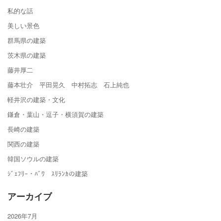
私的な話
美しい景色
群馬県の建築
茨木県の建築
藤井厚二
藤本壮介 平田晃久 中村拓志 石上純也
軽井沢の建築・文化
鎌倉・葉山・逗子・横須賀の建築
長崎の建築
関西の建築
韓国ソウルの建築
ｼﾞｪﾌﾘｰ・ﾊﾞﾜ ｽﾘﾗﾝｶの建築
アーカイブ
2026年7月