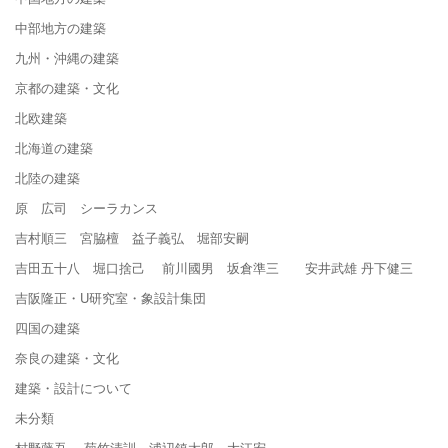
中部地方の建築
九州・沖縄の建築
京都の建築・文化
北欧建築
北海道の建築
北陸の建築
原 広司 シーラカンス
吉村順三 宮脇檀 益子義弘 堀部安嗣
吉田五十八 堀口捨己 前川國男 坂倉準三 安井武雄 丹下健三
吉阪隆正・U研究室・象設計集団
四国の建築
奈良の建築・文化
建築・設計について
未分類
村野藤吾 菊竹清訓 浦辺鎮太郎 大江宏