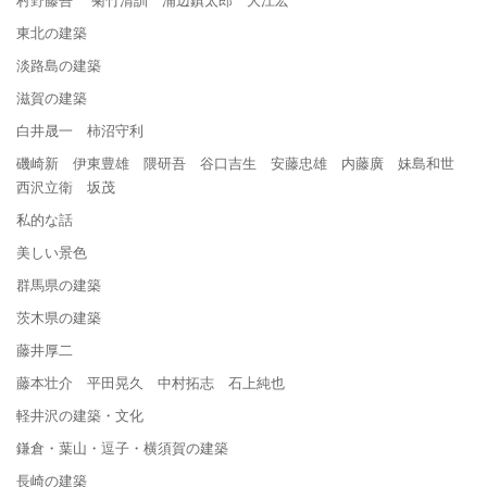
東北の建築
淡路島の建築
滋賀の建築
白井晟一 柿沼守利
磯崎新 伊東豊雄 隈研吾 谷口吉生 安藤忠雄 内藤廣 妹島和世
西沢立衛 坂茂
私的な話
美しい景色
群馬県の建築
茨木県の建築
藤井厚二
藤本壮介 平田晃久 中村拓志 石上純也
軽井沢の建築・文化
鎌倉・葉山・逗子・横須賀の建築
長崎の建築