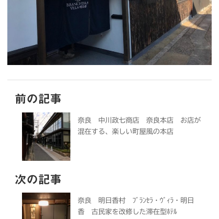
前の記事
奈良 中川政七商店 奈良本店 お店が
混在する、楽しい町屋風の本店
次の記事
奈良 明日香村 ﾌﾞﾗﾝｾﾗ・ｳﾞｨﾗ・明日
香 古民家を改修した滞在型ﾎﾃﾙ