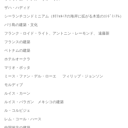
ザハ・ハディド
シーランチコンドミニアム（ｶﾘﾌｫﾙﾆｱの海岸に拡がる木造のｺﾝﾄﾞﾐﾆｱﾑ）
バリ島の建築・文化
フランク・ロイド・ライト、アントニン・レーモンド、 遠藤新
フランスの建築
ベトナムの建築
ホテルオークラ
マリオ・ボッタ
ミース・ファン・デル・ローエ フィリップ・ジョンソン
モルディブ
ルイス・カーン
ルイス・バラガン メキシコの建築
ル・コルビジェ
レム・コール・ハース
中国地方の建築