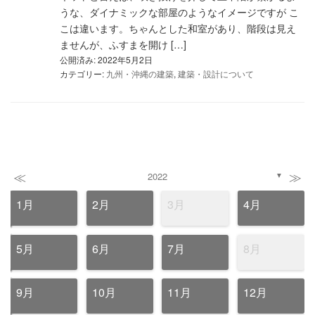
うな、ダイナミックな部屋のようなイメージですが こ
こは違います。ちゃんとした和室があり、階段は見え
ませんが、ふすまを開け […]
公開済み: 2022年5月2日
カテゴリー:
九州・沖縄の建築
,
建築・設計について
≪
≫
2022
▼
1月
2月
3月
4月
5月
6月
7月
8月
9月
10月
11月
12月