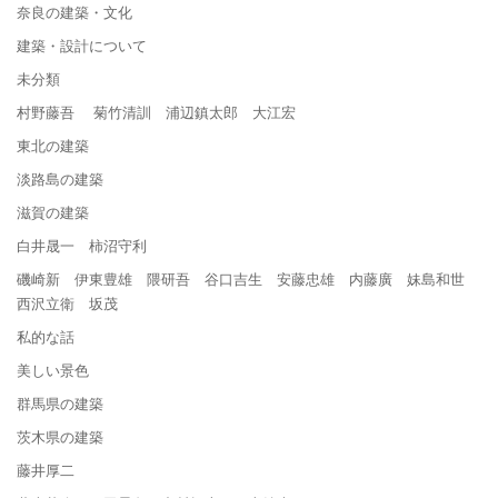
奈良の建築・文化
建築・設計について
未分類
村野藤吾 菊竹清訓 浦辺鎮太郎 大江宏
東北の建築
淡路島の建築
滋賀の建築
白井晟一 柿沼守利
磯崎新 伊東豊雄 隈研吾 谷口吉生 安藤忠雄 内藤廣 妹島和世
西沢立衛 坂茂
私的な話
美しい景色
群馬県の建築
茨木県の建築
藤井厚二