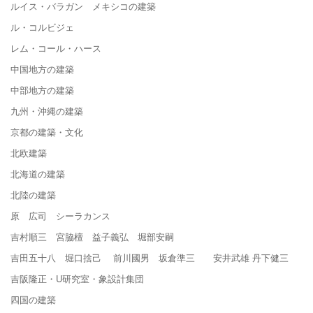
ルイス・バラガン メキシコの建築
ル・コルビジェ
レム・コール・ハース
中国地方の建築
中部地方の建築
九州・沖縄の建築
京都の建築・文化
北欧建築
北海道の建築
北陸の建築
原 広司 シーラカンス
吉村順三 宮脇檀 益子義弘 堀部安嗣
吉田五十八 堀口捨己 前川國男 坂倉準三 安井武雄 丹下健三
吉阪隆正・U研究室・象設計集団
四国の建築