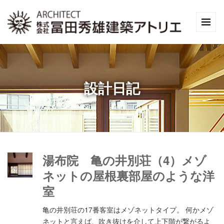
設計日記
湯布院 亀の井別荘（4）メゾ
ネットの屋根裏部屋のような洋
室
亀の井別荘の17番客室はメゾネットタイプ。 何かメゾ
ネットと言えば、吹き抜けを介して上下階が繋がるよ