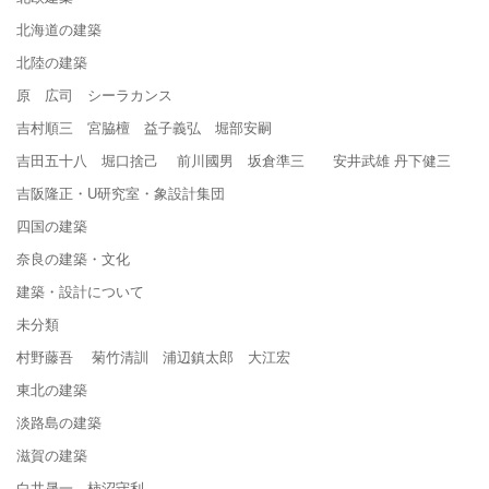
北海道の建築
北陸の建築
原 広司 シーラカンス
吉村順三 宮脇檀 益子義弘 堀部安嗣
吉田五十八 堀口捨己 前川國男 坂倉準三 安井武雄 丹下健三
吉阪隆正・U研究室・象設計集団
四国の建築
奈良の建築・文化
建築・設計について
未分類
村野藤吾 菊竹清訓 浦辺鎮太郎 大江宏
東北の建築
淡路島の建築
滋賀の建築
白井晟一 柿沼守利