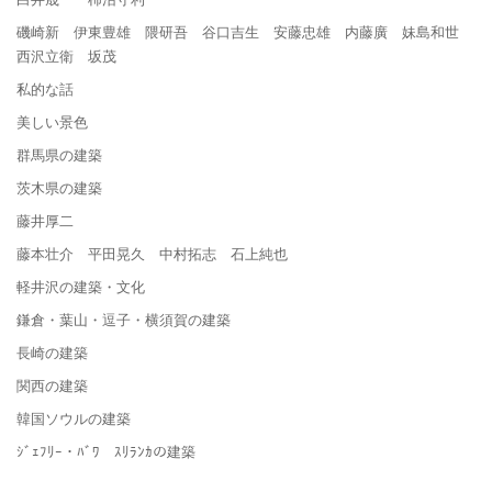
磯崎新 伊東豊雄 隈研吾 谷口吉生 安藤忠雄 内藤廣 妹島和世
西沢立衛 坂茂
私的な話
美しい景色
群馬県の建築
茨木県の建築
藤井厚二
藤本壮介 平田晃久 中村拓志 石上純也
軽井沢の建築・文化
鎌倉・葉山・逗子・横須賀の建築
長崎の建築
関西の建築
韓国ソウルの建築
ｼﾞｪﾌﾘｰ・ﾊﾞﾜ ｽﾘﾗﾝｶの建築