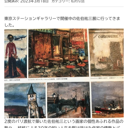
公開済み: 2023年3月18日
カテゴリー:
私的な話
東京ステーションギャラリーで開催中の佐伯祐三展に行ってきま
した。
2度のパリ渡航で築いた佐伯祐三という画家の個性あふれる作品の
数々。 結核による30年の短い人生を駆け抜けた作家の情熱とパ