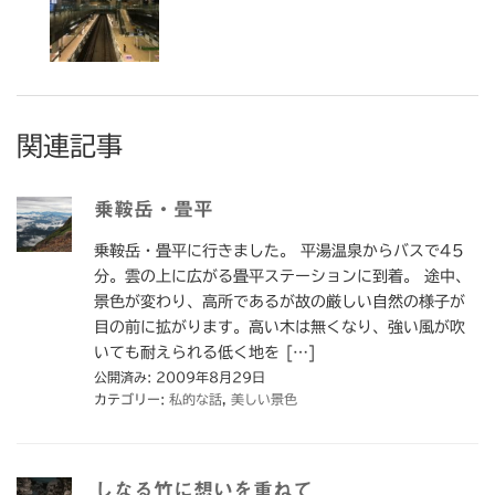
関連記事
乗鞍岳・畳平
乗鞍岳・畳平に行きました。 平湯温泉からバスで45
分。雲の上に広がる畳平ステーションに到着。 途中、
景色が変わり、高所であるが故の厳しい自然の様子が
目の前に拡がります。高い木は無くなり、強い風が吹
いても耐えられる低く地を […]
公開済み: 2009年8月29日
カテゴリー:
私的な話
,
美しい景色
しなる竹に想いを重ねて