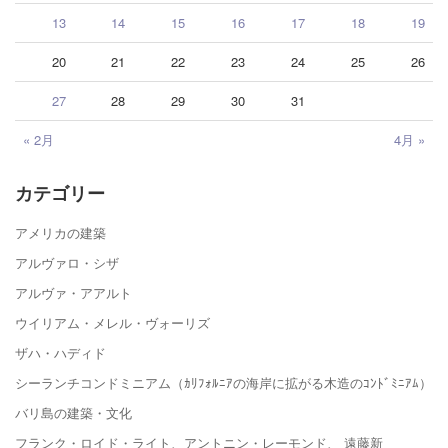
13
14
15
16
17
18
19
20
21
22
23
24
25
26
27
28
29
30
31
« 2月
4月 »
カテゴリー
アメリカの建築
アルヴァロ・シザ
アルヴァ・アアルト
ウイリアム・メレル・ヴォーリズ
ザハ・ハディド
シーランチコンドミニアム（ｶﾘﾌｫﾙﾆｱの海岸に拡がる木造のｺﾝﾄﾞﾐﾆｱﾑ）
バリ島の建築・文化
フランク・ロイド・ライト、アントニン・レーモンド、 遠藤新