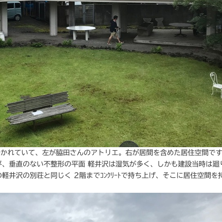
かれていて、左が脇田さんのアトリエ。右が居間を含めた居住空間です
平、垂直のない不整形の平面 軽井沢は湿気が多く、しかも建設当時は廻
井沢の別荘と同じく 2階までｺﾝｸﾘｰﾄで持ち上げ、そこに居住空間を