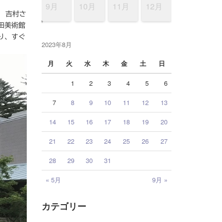
12月
12月
12月
12月
12月
12月
12月
12月
12月
12月
12月
12月
12月
12月
12月
12月
12月
9月
10月
11月
12月
 吉村さ
田美術館
り、すぐ
2023年8月
月
火
水
木
金
土
日
1
2
3
4
5
6
7
8
9
10
11
12
13
14
15
16
17
18
19
20
21
22
23
24
25
26
27
28
29
30
31
« 5月
9月 »
カテゴリー