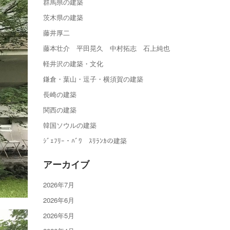
群馬県の建築
茨木県の建築
藤井厚二
藤本壮介 平田晃久 中村拓志 石上純也
軽井沢の建築・文化
鎌倉・葉山・逗子・横須賀の建築
長崎の建築
関西の建築
韓国ソウルの建築
ｼﾞｪﾌﾘｰ・ﾊﾞﾜ ｽﾘﾗﾝｶの建築
アーカイブ
2026年7月
2026年6月
2026年5月