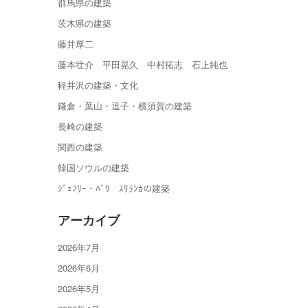
群馬県の建築
茨木県の建築
藤井厚二
藤本壮介 平田晃久 中村拓志 石上純也
軽井沢の建築・文化
鎌倉・葉山・逗子・横須賀の建築
長崎の建築
関西の建築
韓国ソウルの建築
ｼﾞｪﾌﾘｰ・ﾊﾞﾜ ｽﾘﾗﾝｶの建築
アーカイブ
2026年7月
2026年6月
2026年5月