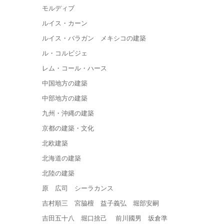
モルディブ
ルイス・カーン
ルイス・バラガン メキシコの建築
ル・コルビジェ
レム・コール・ハース
中国地方の建築
中部地方の建築
九州・沖縄の建築
京都の建築・文化
北欧建築
北海道の建築
北陸の建築
原 広司 シーラカンス
吉村順三 宮脇檀 益子義弘 堀部安嗣
吉田五十八 堀口捨己 前川國男 坂倉準