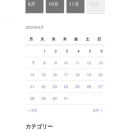
12月
12月
12月
12月
12月
12月
12月
12月
12月
12月
12月
12月
12月
12月
12月
12月
12月
9月
10月
11月
12月
2023年8月
月
火
水
木
金
土
日
1
2
3
4
5
6
7
8
9
10
11
12
13
14
15
16
17
18
19
20
21
22
23
24
25
26
27
28
29
30
31
« 5月
9月 »
カテゴリー