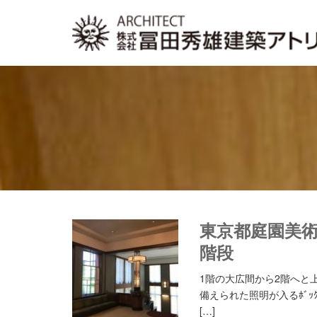
東京都庭園美
階段
1階の大広間から2階へと上
備えられた照明が入るﾎﾞｯ
[…]