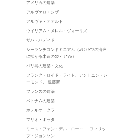
アメリカの建築
アルヴァロ・シザ
アルヴァ・アアルト
ウイリアム・メレル・ヴォーリズ
ザハ・ハディド
シーランチコンドミニアム（ｶﾘﾌｫﾙﾆｱの海岸
に拡がる木造のｺﾝﾄﾞﾐﾆｱﾑ）
バリ島の建築・文化
フランク・ロイド・ライト、アントニン・レ
ーモンド、 遠藤新
フランスの建築
ベトナムの建築
ホテルオークラ
マリオ・ボッタ
ミース・ファン・デル・ローエ フィリッ
プ・ジョンソン