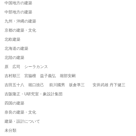
中国地方の建築
中部地方の建築
九州・沖縄の建築
京都の建築・文化
北欧建築
北海道の建築
北陸の建築
原 広司 シーラカンス
吉村順三 宮脇檀 益子義弘 堀部安嗣
吉田五十八 堀口捨己 前川國男 坂倉準三 安井武雄 丹下健三
吉阪隆正・U研究室・象設計集団
四国の建築
奈良の建築・文化
建築・設計について
未分類