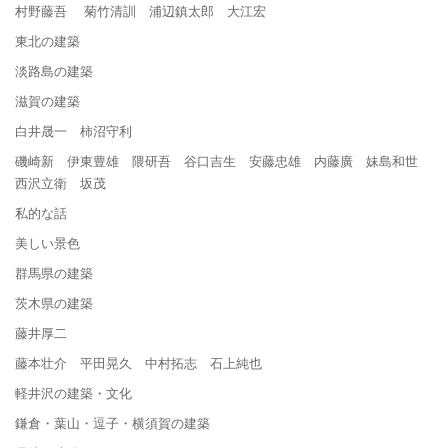
村野藤吾 菊竹清訓 浦辺鎮太郎 大江宏
東北の建築
淡路島の建築
滋賀の建築
白井晟一 柿沼守利
磯崎新 伊東豊雄 隈研吾 谷口吉生 安藤忠雄 内藤廣 妹島和世
西沢立衛 坂茂
私的な話
美しい景色
群馬県の建築
茨木県の建築
藤井厚二
藤本壮介 平田晃久 中村拓志 石上純也
軽井沢の建築・文化
鎌倉・葉山・逗子・横須賀の建築