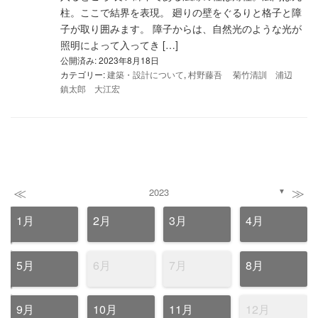
柱。ここで結界を表現。 廻りの壁をぐるりと格子と障
子が取り囲みます。 障子からは、自然光のような光が
照明によって入ってき […]
公開済み: 2023年8月18日
カテゴリー:
建築・設計について
,
村野藤吾 菊竹清訓 浦辺
鎮太郎 大江宏
≪
≫
2023
▼
1月
2月
3月
4月
5月
6月
7月
8月
9月
10月
11月
12月