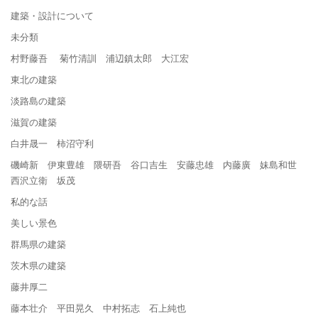
建築・設計について
未分類
村野藤吾 菊竹清訓 浦辺鎮太郎 大江宏
東北の建築
淡路島の建築
滋賀の建築
白井晟一 柿沼守利
磯崎新 伊東豊雄 隈研吾 谷口吉生 安藤忠雄 内藤廣 妹島和世
西沢立衛 坂茂
私的な話
美しい景色
群馬県の建築
茨木県の建築
藤井厚二
藤本壮介 平田晃久 中村拓志 石上純也