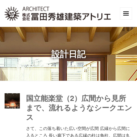
設計日記
国立能楽堂（2）広間から見所
まで、流れるようなシークエン
ス
さて、この落ち着いた広い空間が広間 広縁から広間に
入るところ 長い廊下である広縁の柱は角柱。広間は丸