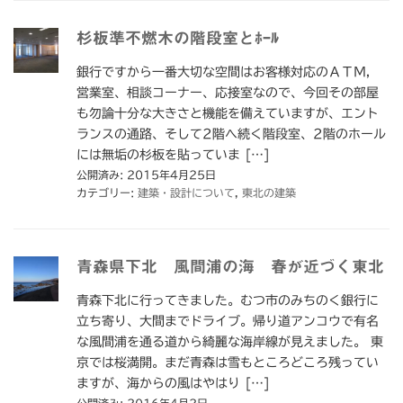
杉板準不燃木の階段室とﾎｰﾙ
銀行ですから一番大切な空間はお客様対応のＡＴＭ，
営業室、相談コーナー、応接室なので、今回その部屋
も勿論十分な大きさと機能を備えていますが、エント
ランスの通路、そして2階へ続く階段室、2階のホール
には無垢の杉板を貼っていま […]
公開済み: 2015年4月25日
カテゴリー:
建築・設計について
,
東北の建築
青森県下北 風間浦の海 春が近づく東北
青森下北に行ってきました。むつ市のみちのく銀行に
立ち寄り、大間までドライブ。帰り道アンコウで有名
な風間浦を通る道から綺麗な海岸線が見えました。 東
京では桜満開。まだ青森は雪もところどころ残ってい
ますが、海からの風はやはり […]
公開済み: 2016年4月2日