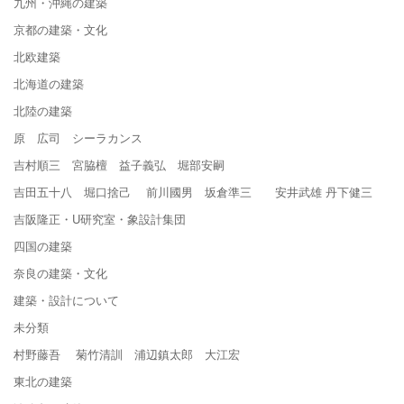
九州・沖縄の建築
京都の建築・文化
北欧建築
北海道の建築
北陸の建築
原 広司 シーラカンス
吉村順三 宮脇檀 益子義弘 堀部安嗣
吉田五十八 堀口捨己 前川國男 坂倉準三 安井武雄 丹下健三
吉阪隆正・U研究室・象設計集団
四国の建築
奈良の建築・文化
建築・設計について
未分類
村野藤吾 菊竹清訓 浦辺鎮太郎 大江宏
東北の建築