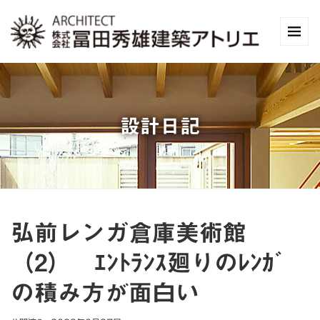
設計日記
弘前レンガ倉庫美術館
（2） ｴﾝﾄﾗﾝｽ廻りのﾚﾝｶﾞ
の積み方が面白い