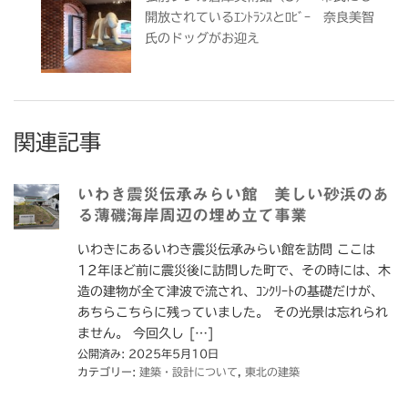
開放されているｴﾝﾄﾗﾝｽとﾛﾋﾞｰ 奈良美智
氏のドッグがお迎え
関連記事
いわき震災伝承みらい館 美しい砂浜のあ
る薄磯海岸周辺の埋め立て事業
いわきにあるいわき震災伝承みらい館を訪問 ここは
12年ほど前に震災後に訪問した町で、その時には、木
造の建物が全て津波で流され、ｺﾝｸﾘｰﾄの基礎だけが、
あちらこちらに残っていました。 その光景は忘れられ
ません。 今回久し […]
公開済み: 2025年5月10日
カテゴリー:
建築・設計について
,
東北の建築