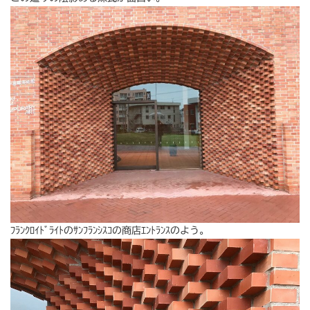
ﾌﾗﾝｸﾛｲﾄﾞﾗｲﾄのｻﾝﾌﾗﾝｼｽｺの商店ｴﾝﾄﾗﾝｽのよう。