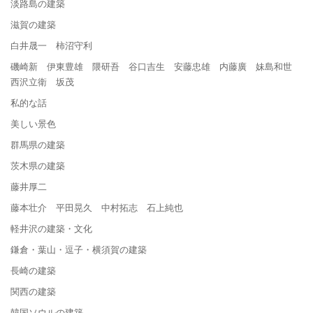
淡路島の建築
滋賀の建築
白井晟一 柿沼守利
磯崎新 伊東豊雄 隈研吾 谷口吉生 安藤忠雄 内藤廣 妹島和世
西沢立衛 坂茂
私的な話
美しい景色
群馬県の建築
茨木県の建築
藤井厚二
藤本壮介 平田晃久 中村拓志 石上純也
軽井沢の建築・文化
鎌倉・葉山・逗子・横須賀の建築
長崎の建築
関西の建築
韓国ソウルの建築