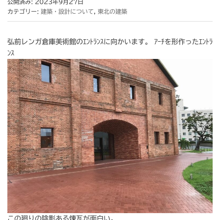
公開済み: 2023年9月27日
カテゴリー:
建築・設計について
,
東北の建築
弘前レンガ倉庫美術館のｴﾝﾄﾗﾝｽに向かいます。 ｱｰﾁを形作ったｴﾝﾄﾗ
ﾝｽ
この廻りの陰影ある煉瓦が面白い。